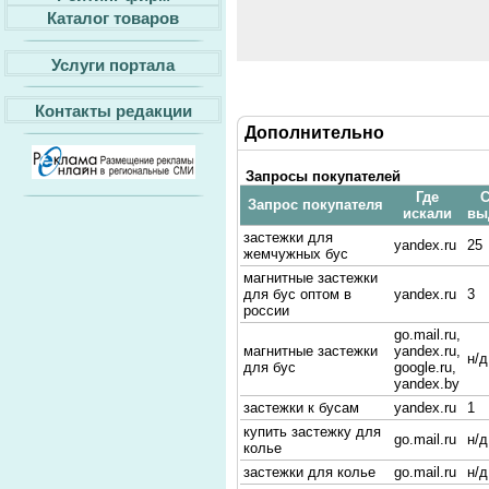
Каталог товаров
Услуги портала
Контакты редакции
Дополнительно
Запросы покупателей
Где
С
Запрос покупателя
искали
вы
застежки для
yandex.ru
25
жемчужных бус
магнитные застежки
для бус оптом в
yandex.ru
3
россии
go.mail.ru,
магнитные застежки
yandex.ru,
н/д
для бус
google.ru,
yandex.by
застежки к бусам
yandex.ru
1
купить застежку для
go.mail.ru
н/д
колье
застежки для колье
go.mail.ru
н/д