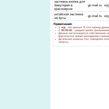
застежка кнопка для
бижутерии в
go.mail.ru
н/д
красноярске
китайская застежка
go.mail.ru
н/д
на бусы
Примечания:
1.
н/д
- нет данных. В этот период данн
2.
00:00:00
- среднее время пребывания 
Данные насчитываются собственным се
фактическое время нахождения страниц
Детальные разрезы (гео, поведение пол
запросу.