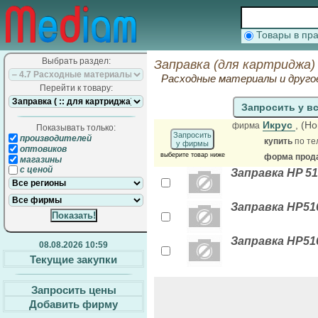
Товары в п
Выбрать раздел:
Заправка (для картриджа)
Расходные материалы и друго
Перейти к товару:
Запросить у в
Икрус
, (Н
фирма
Показывать только:
Запросить
производителей
купить
по те
у фирмы
оптовиков
выберите товар ниже
форма прода
магазины
с ценой
Заправка HP 5
Заправка HP51
Заправка HP51
08.08.2026 10:59
Текущие закупки
Запросить цены
Добавить фирму