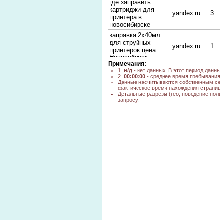
где заправить
картриджи для
yandex.ru
3
принтера в
новосибирске
заправка 2х40мл
для струйных
yandex.ru
1
принтеров цена
Новосибирск
Примечания:
заправка
1.
н/д
- нет данных. В этот период данн
картриджей
2.
00:00:00
- среднее время пребывания 
yandex.ru
4
струйных
Данные насчитываются собственным се
фактическое время нахождения страниц
принтеров оптом
Детальные разрезы (гео, поведение пол
запросу.
заправка картриджа
yandex.ru
1
2х40мл цена оптом
станция заправки
yandex.ru
2
картриджей Canon
заправка принтеров
yandex.ru
1
Германия
заправка картриджа
yandex.ru
3
Samsung чип
станция заправки
струйных
yandex.ru
1
картриджей
магазин амега в
yandex.ru
1
новосибирске
ЗАПРАВИТ