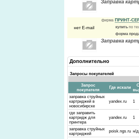
Заправка кар
ПРИНТ-СЕ
фирма
купить
по те
нет E-mail
форма прода
Заправка кар
Дополнительно
Запросы покупателей
Запрос
С
Где искали
покупателя
вы
заправка струйных
картриджей в
yandex.ru
1
новосибирске
где заправить
картридж для
yandex.ru
1
принтера
заправка струйных
poisk.ngs.ru
н/д
картриджей