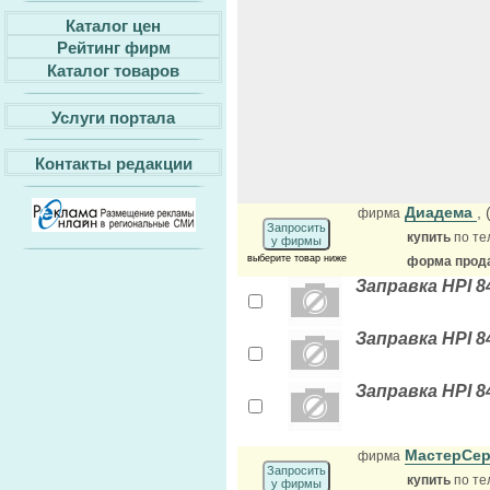
Каталог цен
Рейтинг фирм
Каталог товаров
Услуги портала
Контакты редакции
Диадема
,
фирма
Запросить
купить
по те
у фирмы
выберите товар ниже
форма прода
Заправка HPI 8
Заправка HPI 
Заправка HPI 8
МастерСе
фирма
Запросить
купить
по те
у фирмы