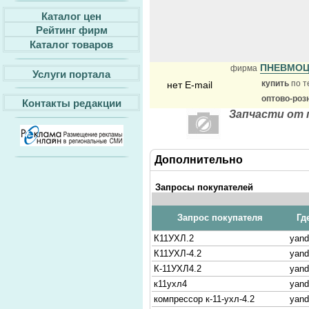
Каталог цен
Рейтинг фирм
Каталог товаров
ПНЕВМО
фирма
Услуги портала
купить
по т
нет E-mail
оптово-роз
Контакты редакции
Запчасти от 
Дополнительно
Запросы покупателей
Запрос покупателя
Гд
К11УХЛ.2
yand
К11УХЛ-4.2
yand
К-11УХЛ4.2
yand
к11ухл4
yand
компрессор к-11-ухл-4.2
yand