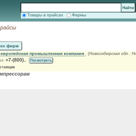
Товары в прайсах
Фирмы
прайсы
сех фирм
-европейская промышленная компания
, (Новосибирская обл
, Н
+7-(800)..
ел.
Посмотреть
оставщик
омпрессорам