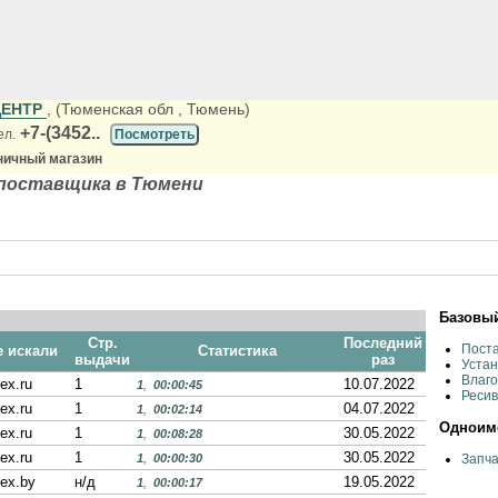
ЦЕНТР
, (Тюменская обл
, Тюмень)
+7-(3452..
ел.
Посмотреть
ничный магазин
поставщика в Тюмени
Базовый
Стр.
Последний
Пост
е искали
Статистика
выдачи
раз
Устан
Влаго
ex.ru
1
10.07.2022
1
,
00:00:45
Реси
ex.ru
1
04.07.2022
1
,
00:02:14
Одноиме
ex.ru
1
30.05.2022
1
,
00:08:28
ex.ru
1
30.05.2022
1
,
00:00:30
Запча
ex.by
н/д
19.05.2022
1
,
00:00:17