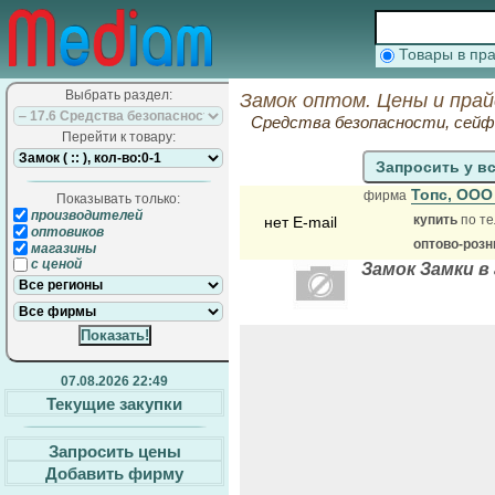
Товары в п
Выбрать раздел:
Замок оптом. Цены и пра
Средства безопасности, сей
Перейти к товару:
Запросить у в
Топс, ОО
фирма
Показывать только:
производителей
купить
по те
нет E-mail
оптовиков
оптово-розн
магазины
с ценой
Замок Замки 
07.08.2026 22:49
Текущие закупки
Запросить цены
Добавить фирму