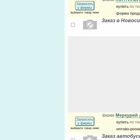
Запросить
купить
по те
у фирмы
выберите товар ниже
форма прода
Заказ в Новос
Меркурий
фирма
Запросить
купить
по те
у фирмы
выберите товар ниже
оптово-розн
Заказ автобусо