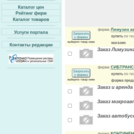
Каталог цен
Рейтинг фирм
Каталог товаров
Лимузин а
фирма
Услуги портала
Запросить
купить
по те
у фирмы
выберите товар ниже
магазин
Контакты редакции
Заказ Лимузин
СИБТРАН
фирма
Запросить
купить
по те
у фирмы
выберите товар ниже
форма прода
Заказ и аренд
Заказ микроавт
Заказ автобусо
КОНТИНЕН
фирма