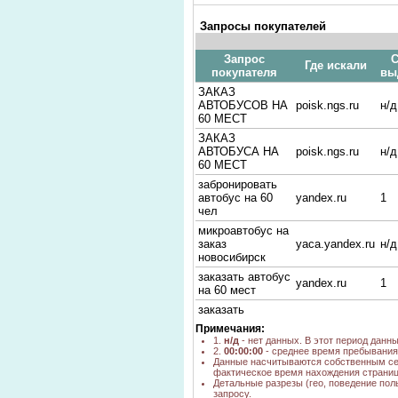
Запросы покупателей
Запрос
С
Где искали
покупателя
вы
ЗАКАЗ
АВТОБУСОВ НА
poisk.ngs.ru
н/д
60 МЕСТ
ЗАКАЗ
АВТОБУСА НА
poisk.ngs.ru
н/д
60 МЕСТ
забронировать
автобус на 60
yandex.ru
1
чел
микроавтобус на
заказ
yaca.yandex.ru
н/д
новосибирск
заказать автобус
yandex.ru
1
на 60 мест
заказать
транспорт на
Примечания:
yandex.ru
1
свадьбу нгс
1.
н/д
- нет данных. В этот период данн
лично
2.
00:00:00
- среднее время пребывания 
Данные насчитываются собственным се
заказ и цены
фактическое время нахождения страниц
микроавтобусов
Детальные разрезы (гео, поведение пол
yandex.ru
1
запросу.
в новосибирске