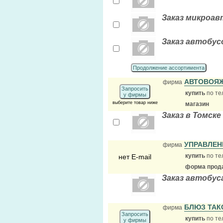
Заказ микроав
Заказ автобусо
Продолжение ассортимента
АВТОВОЯ
фирма
Запросить
купить
по те
у фирмы
выберите товар ниже
магазин
Заказ в Томске
УПРАВЛЕН
фирма
купить
по те
нет E-mail
форма прода
Заказ автобус
БЛЮЗ ТА
фирма
Запросить
купить
по те
у фирмы