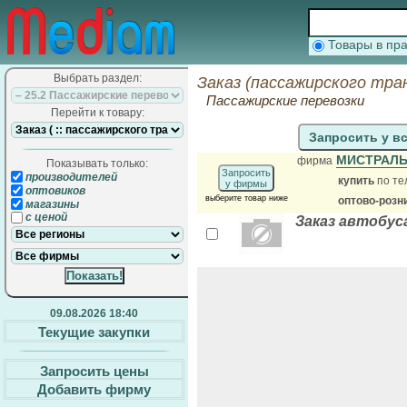
Товары в п
Выбрать раздел:
Заказ (пассажирского тра
Пассажирские перевозки
Перейти к товару:
Запросить у в
МИСТРАЛЬ
фирма
Показывать только:
Запросить
производителей
купить
по те
у фирмы
оптовиков
выберите товар ниже
оптово-розн
магазины
с ценой
Заказ автобус
09.08.2026 18:40
Текущие закупки
Запросить цены
Добавить фирму