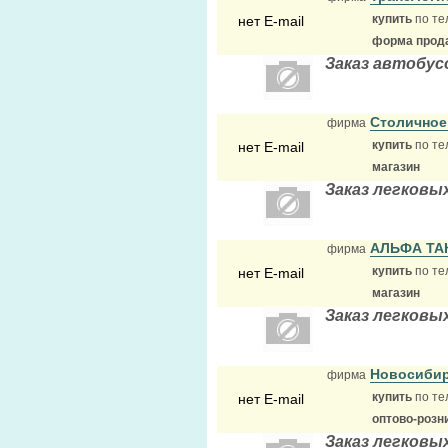
купить
по те
нет E-mail
форма прода
Заказ автобус
Столичное
фирма
купить
по те
нет E-mail
магазин
Заказ легковы
АЛЬФА ТА
фирма
купить
по те
нет E-mail
магазин
Заказ легковы
Новосибир
фирма
купить
по те
нет E-mail
оптово-розн
Заказ легковы