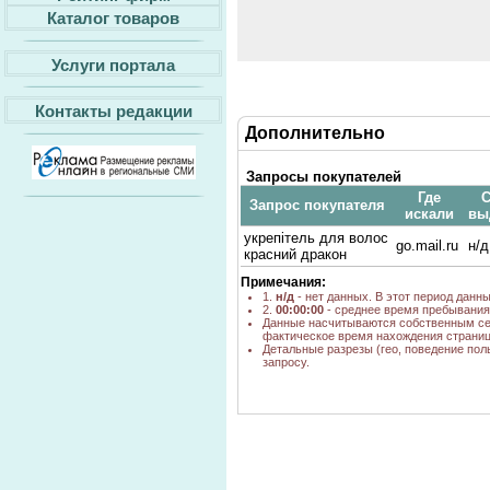
Каталог товаров
Услуги портала
Контакты редакции
Дополнительно
Запросы покупателей
Где
С
Запрос покупателя
искали
вы
укрепітель для волос
go.mail.ru
н/д
красний дракон
Примечания:
1.
н/д
- нет данных. В этот период данн
2.
00:00:00
- среднее время пребывания 
Данные насчитываются собственным се
фактическое время нахождения страниц
Детальные разрезы (гео, поведение пол
запросу.