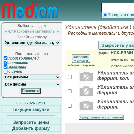
Товары в п
Выбрать раздел:
Удлинитель (джойстика ) 
Расходные материалы и друго
Перейти к товару:
Запросить у в
НСК-РЭМ
фирма
Показывать только:
Запросить
производителей
купить
по те
у фирмы
оптовиков
выберите товар ниже
оптовый по
магазины
с ценой
Удлинитель шт
феррит. кол.
Удлинитель шт
феррит.
Удлинитель шт
08.08.2026 12:21
феррит.
Текущие закупки
Продолжение ассортимента
Запросить цены
Добавить фирму