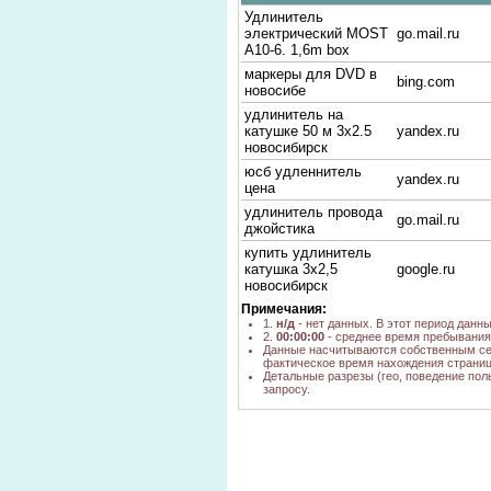
Удлинитель
электрический MOST
go.mail.ru
A10-6. 1,6m box
маркеры для DVD в
bing.com
новосибе
удлинитель на
катушке 50 м 3х2.5
yandex.ru
новосибирск
юсб удленнитель
yandex.ru
цена
удлинитель провода
go.mail.ru
джойстика
купить удлинитель
катушка 3х2,5
google.ru
новосибирск
Примечания:
сколько стгоит usb
yandex.ru
1.
н/д
- нет данных. В этот период данн
удлинитель
2.
00:00:00
- среднее время пребывания 
удлинитель usb
yandex.ru
Данные насчитываются собственным се
фактическое время нахождения страниц
юсб удлинитель цена
yandex.ru
Детальные разрезы (гео, поведение пол
запросу.
usb удлинитель
yandex.ru
сколько стоит
удлинитель 3х2,5 10
go.mail.ru
метров
удлинитель