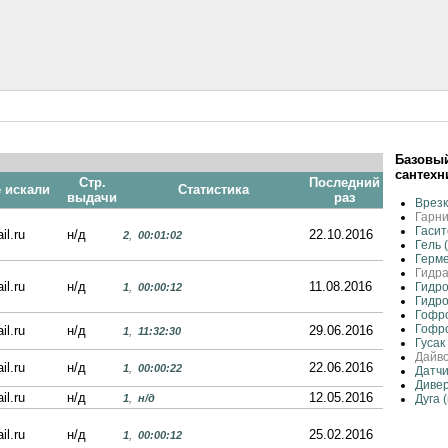
Базовый
сантехн
Стр.
Последний
е искали
Статистика
выдачи
раз
Врез
Гарн
Гасит
il.ru
н/д
22.10.2016
2
,
00:01:02
Гель 
Герм
Гидр
il.ru
н/д
11.08.2016
Гидро
1
,
00:00:12
Гидр
Гофро
Гофр
il.ru
н/д
29.06.2016
1
,
11:32:30
Гусак
Дайво
il.ru
н/д
22.06.2016
1
,
00:00:22
Датчи
Дивер
il.ru
н/д
12.05.2016
1
,
н/д
Дуга 
il.ru
н/д
25.02.2016
1
,
00:00:12