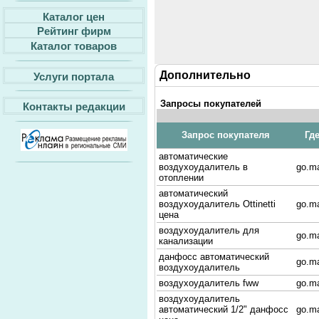
Каталог цен
Рейтинг фирм
Каталог товаров
Дополнительно
Услуги портала
Запросы покупателей
Контакты редакции
Запрос покупателя
Гд
автоматические
воздухоудалитель в
go.ma
отоплении
автоматический
воздухоудалитель Ottinetti
go.ma
цена
воздухоудалитель для
go.ma
канализации
данфосс автоматический
go.ma
воздухоудалитель
воздухоудалитель fww
go.ma
воздухоудалитель
автоматический 1/2" данфосс
go.ma