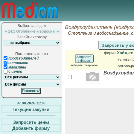
Выбрать раздел:
Воздухоудалитель (воздух
Отопление и водоснабжение, 
Перейти к товару:
Запросить у в
Хайц-т
фирма
Показывать только:
Запросить
производителей
купить
по
у фирмы
оптовиков
выберите товар ниже
оптово-р
магазины
с ценой
Воздухоудал
07.08.2026 11:28
Текущие закупки
Запросить цены
Добавить фирму