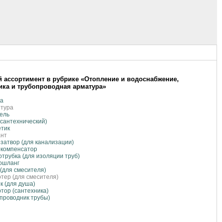
 ассортимент в рубрике «Отопление и водоснабжение,
ика и трубопроводная арматура»
ка
итура
ель
(сантехнический)
етик
ант
затвор (для канализации)
окомпенсатор
трубка (для изоляции труб)
ошланг
 (для смесителя)
тер (для смесителя)
к (для душа)
тор (сантехника)
(проводник трубы)