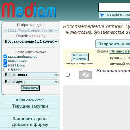
Товары в п
Выбрать раздел:
Восстановление оптом. Ц
Финансовые, бухгалтерские и
Перейти к товару:
Запросить у в
Финансов
фирма
Показывать только:
Запросить
производителей
купить
по т
у фирмы
оптовиков
выберите товар ниже
оптовый п
магазины
с ценой
Восстановлен
07.08.2026 22:27
Текущие закупки
Запросить цены
Добавить фирму