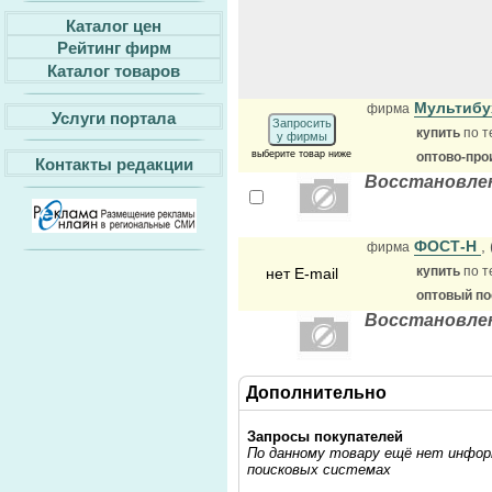
Каталог цен
Рейтинг фирм
Каталог товаров
Мультибу
фирма
Услуги портала
Запросить
купить
по т
у фирмы
выберите товар ниже
оптово-про
Контакты редакции
Восстановлен
ФОСТ-Н
,
фирма
купить
по т
нет E-mail
оптовый п
Восстановлен
Дополнительно
Запросы покупателей
По данному товару ещё нет информ
поисковых системах