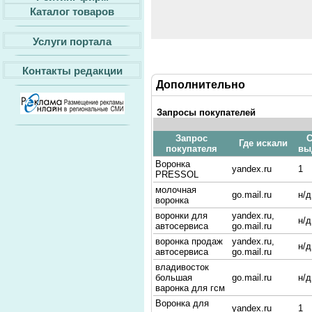
Каталог товаров
Услуги портала
Контакты редакции
Дополнительно
Запросы покупателей
Запрос
С
Где искали
покупателя
вы
Воронка
yandex.ru
1
PRESSOL
молочная
go.mail.ru
н/д
воронка
воронки для
yandex.ru,
н/д
автосервиса
go.mail.ru
воронка продаж
yandex.ru,
н/д
автосервиса
go.mail.ru
владивосток
большая
go.mail.ru
н/д
варонка для гсм
Воронка для
yandex.ru
1