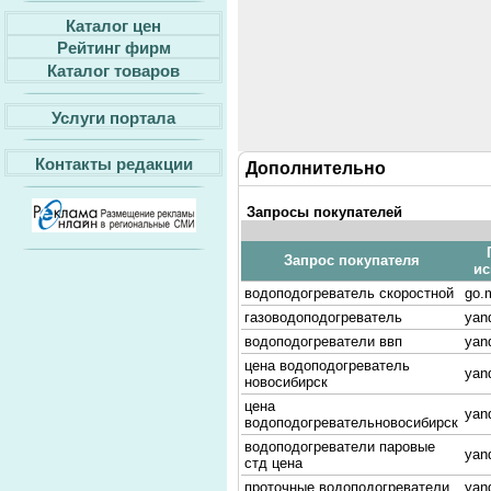
Каталог цен
Рейтинг фирм
Каталог товаров
Услуги портала
Контакты редакции
Дополнительно
Запросы покупателей
Запрос покупателя
ис
водоподогреватель скоростной
go.m
газоводоподогреватель
yan
водоподогреватели ввп
yan
цена водоподогреватель
yan
новосибирск
цена
yan
водоподогревательновосибирск
водоподогреватели паровые
yan
стд цена
проточные водоподогреватели
yan