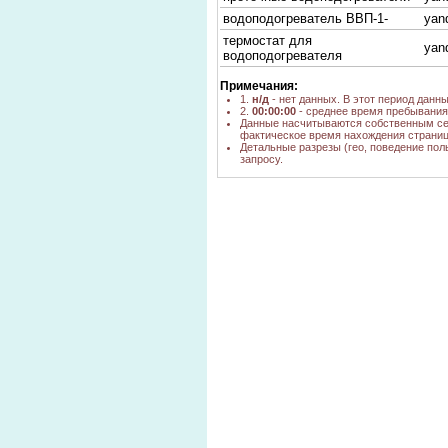
водоподогреватель ВВП-1-
yan
термостат для
yan
водоподогревателя
водоподогреватели
yan
Примечания:
г.Новосибирск
1.
н/д
- нет данных. В этот период данн
2.
00:00:00
- среднее время пребывания 
водоподогредатель
yan
Данные насчитываются собственным се
Котел ЭПЗ-100
фактическое время нахождения страниц
yan
Детальные разрезы (гео, поведение пол
схема паровых четырех
запросу.
ходовых скоростных
yan
водоподогревателей