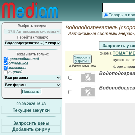
Товары в п
Выбрать раздел:
Водоподогреватель (скоро
Автономные системы энерго-, 
Перейти к товару:
Запросить у в
ТОМАГ М
фирма
Показывать только:
Запросить
производителей
купить
по те
у фирмы
оптовиков
выберите товар ниже
форма прода
магазины
с ценой
Водоподогрева
Водоподогрев
09.08.2026 16:43
Текущие закупки
Запросить цены
Добавить фирму