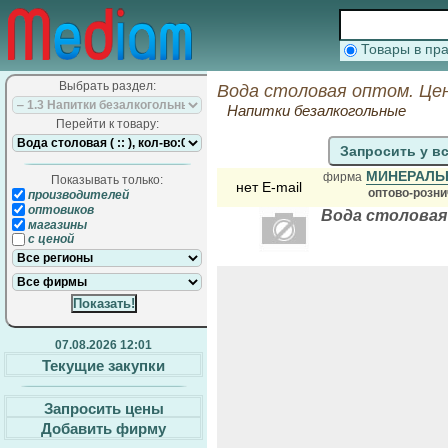
Товары в п
Выбрать раздел:
Вода столовая оптом. Це
Напитки безалкогольные
Перейти к товару:
Запросить у в
МИНЕРАЛЬ
фирма
Показывать только:
нет E-mail
оптово-розн
производителей
оптовиков
Вода столовая
магазины
с ценой
07.08.2026 12:01
Текущие закупки
Запросить цены
Добавить фирму