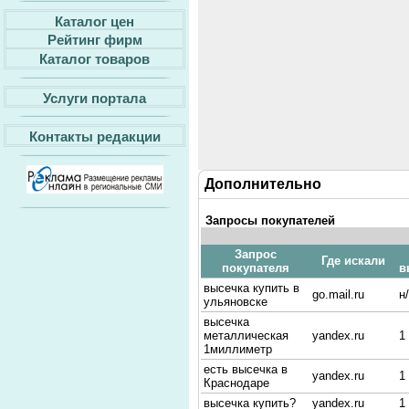
Каталог цен
Рейтинг фирм
Каталог товаров
Услуги портала
Контакты редакции
Дополнительно
Запросы покупателей
Запрос
Где искали
покупателя
в
высечка купить в
go.mail.ru
н
ульяновске
высечка
металлическая
yandex.ru
1
1миллиметр
есть высечка в
yandex.ru
1
Краснодаре
высечка купить?
yandex.ru
1