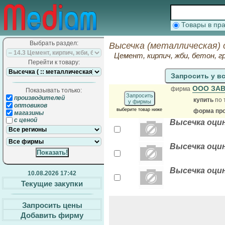
Товары в п
Выбрать раздел:
Высечка (металлическая) 
Цемент, кирпич, жби, бетон,
Перейти к товару:
Запросить у в
ООО ЗА
фирма
Показывать только:
Запросить
производителей
купить
по 
у фирмы
оптовиков
выберите товар ниже
форма про
магазины
с ценой
Высечка оцин
Высечка оцин
Высечка оцин
10.08.2026 17:42
Текущие закупки
Запросить цены
Добавить фирму