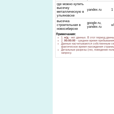
где можно купить
высечку
yandex.ru
1
металлическую в
ульяновске
высечка
google.ru,
строительная в
н
yandex.ru
новосибирске
Примечания:
высечка
1.
н/д
- нет данных. В этот период данн
металлическая
yandex.ru
1
2.
00:00:00
- среднее время пребывания 
рулон
Данные насчитываются собственным се
фактическое время нахождения страниц
Высечка, купить в
webalta.ru
н
Детальные разрезы (гео, поведение пол
Ульяновске
запросу.
Высечка,
webalta.ru
н
Ульяновск
строительная
yandex.ru
1
высечка 2012
высечка
металическая
yandex.ru
1
Ульяновск,дешево
высечка
метллическая для
nova.rambler.ru
н
кладки
лента
металлическая
yandex.ru
1
высечка