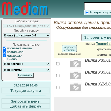
Товары в п
Выбрать раздел:
Вилка оптом. Цены и пра
Оборудование для строительс
Перейти к товару:
Запросить у в
Техноб
фирма
Показывать только:
Запросить
производителей
купить
по
у фирмы
оптовиков
выберите товар ниже
форма пр
магазины
с ценой
Вилка У35.615
Вилка У35.615
Вилка ХД-5.0
09.08.2026 10:40
Текущие закупки
Запросить цены
Добавить фирму