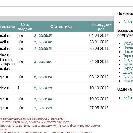
Похожие
Вибра
Стр.
Последний
е искали
Статистика
выдачи
раз
Базовый
сооруж
mail.ru
н/д
04.04.2017
2
,
00:05:35
mail.ru
н/д
28.01.2016
1
,
00:00:02
Моду
Площа
mail.ru
н/д
25.09.2014
1
,
00:00:13
Посел
dex.ru,
Тара 
iam.ru,
Бадья
н/д
24.06.2013
3
,
00:01:05
sk.ngs.ru,
Бунке
mail.ru
Город
Душев
Клап
gle.ru
н/д
05.12.2012
2
,
00:08:24
Компл
dex.ru
1
10.10.2012
1
,
00:00:13
Одноиме
Вибра
gle.ru
н/д
19.06.2012
1
,
00:02:04
gle.ru
н/д
27.05.2012
1
,
00:03:28
mail.ru,
н/д
06.04.2012
3
,
00:01:09
ые не фиксировались сервером статистики.
dex.ru
на этой странице, в часах:минутах:секундах.
dex.ru
2
01.03.2012
рвером статистики, позволяющим учитывать фактическое время
1
,
н/д
теля.
dex.ru
4
19.02.2012
2
,
н/д
ьзователей и прочие) могуть быть предоставлены по запросу.