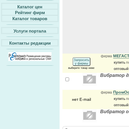
Каталог цен
Рейтинг фирм
Каталог товаров
Услуги портала
Контакты редакции
МЕГАС
фирма
Запросить
купить
п
у фирмы
выберите товар ниже
оптовый
Вибратор д
ПромОс
фирма
купить
п
нет E-mail
оптовый
Вибратор о