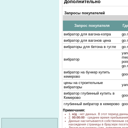
Дополнительно
Запросы покупателей
Запрос покупателя
Гд
вибратор для вагона-хопра
go.
вибратор для вагонов цена
go.
вибраторы для бетона в гугле
go.
yan
med
вибратор
poi
go.
вибратор на бункер купить
goo
кемерово
цены на строительные
yan
вибраторы
вибратор глубинный купить в
goo
Кемерово
глубинный вибратор в кемерово
goo
go.
Примечания:
вагонные вибраторы
1.
н/д
- нет данных. В этот период данн
yan
2.
00:00:00
- среднее время пребывания 
вибраторы вагонные
yan
Данные насчитываются собственным се
нахождения страницы в браузере посети
строительные вибраторы
yan
Детальные разрезы (гео, поведение пол