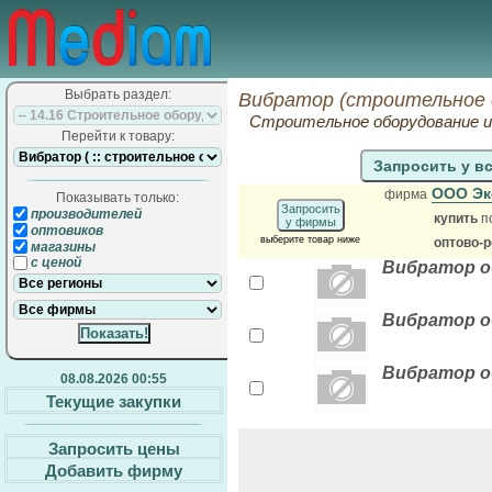
Выбрать раздел:
Вибратор (строительное 
Строительное оборудование и
Перейти к товару:
Запросить у в
ООО Эк
фирма
Показывать только:
Запросить
производителей
купить
п
у фирмы
оптовиков
выберите товар ниже
оптово-
магазины
с ценой
Вибратор об
Вибратор об
Вибратор об
08.08.2026 00:55
Текущие закупки
Запросить цены
Добавить фирму