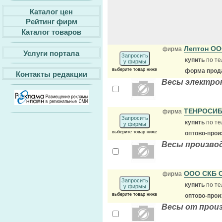
Каталог цен
Рейтинг фирм
Каталог товаров
Лептон О
фирма
Услуги портала
Запросить
купить
по те
у фирмы
выберите товар ниже
форма прода
Контакты редакции
Весы электрон
ТЕНРОСИ
фирма
Запросить
купить
по те
у фирмы
выберите товар ниже
оптово-прои
Весы произво
ООО СКБ 
фирма
Запросить
купить
по те
у фирмы
выберите товар ниже
оптово-прои
Весы от прои