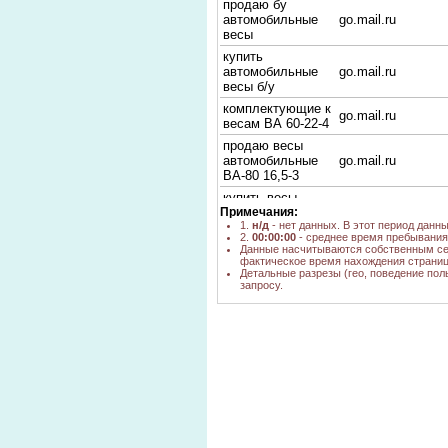
продаю бу
автомобильные
go.mail.ru
весы
купить
автомобильные
go.mail.ru
весы б/у
комплектующие к
go.mail.ru
весам ВА 60-22-4
продаю весы
автомобильные
go.mail.ru
ВА-80 16,5-3
купить весы
Примечания:
автомобильные б/
yandex.ru, go.mail
1.
н/д
- нет данных. В этот период данн
у
2.
00:00:00
- среднее время пребывания 
22.11.2015avita.ru.
bing.com
Данные насчитываются собственным се
фактическое время нахождения страниц
автомобильные
Детальные разрезы (гео, поведение пол
, yandex.ru
весы б/у
запросу.
автомобильные
весы бу
go.mail.ru
новосибирск
купить весы
автомобильные б
yandex.ru
у
весы
автомобильные
go.mail.ru
механические б у