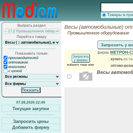
Товары в п
Выбрать раздел:
Весы (автомобильные) оп
Промышленное оборудование
Перейти к товару:
Запросить у в
МЕТРОН-
фирма
Показывать только:
Запросить
производителей
купить
по те
у фирмы
оптовиков
выберите товар ниже
оптово-розн
магазины
с ценой
Весы автомоб. 
07.08.2026 22:49
Текущие закупки
Запросить цены
Добавить фирму