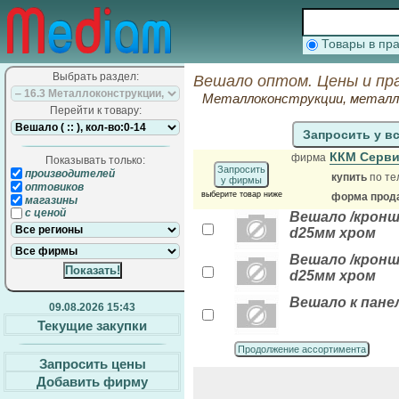
Товары в п
Выбрать раздел:
Вешало оптом. Цены и пр
Металлоконструкции, металло
Перейти к товару:
Запросить у в
ККМ Серви
фирма
Показывать только:
Запросить
производителей
купить
по те
у фирмы
оптовиков
выберите товар ниже
форма прода
магазины
с ценой
Вешало /кронш
d25мм хром
Вешало /кронш
d25мм хром
Вешало к панел
09.08.2026 15:43
Текущие закупки
Продолжение ассортимента
Запросить цены
Добавить фирму