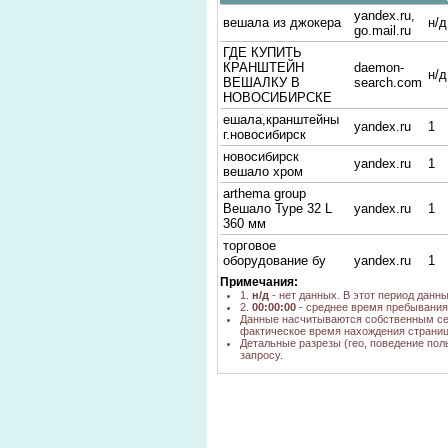
yandex.ru,
вешала из джокера
н/д
go.mail.ru
ГДЕ КУПИТЬ
КРАНШТЕЙН
daemon-
н/д
ВЕШАЛКУ В
search.com
НОВОСИБИРСКЕ
ешала,кранштейны
yandex.ru
1
г.новосибирск
новосибирск
yandex.ru
1
вешало хром
arthema group
Вешало Type 32 L
yandex.ru
1
360 мм
торговое
оборудование бу
yandex.ru
1
для одежды
Примечания:
1.
н/д
- нет данных. В этот период данн
торговое
2.
00:00:00
- среднее время пребывания 
оборудование для
yandex.ru
5
Данные насчитываются собственным се
одежды
фактическое время нахождения страниц
новосибирск
Детальные разрезы (гео, поведение пол
запросу.
Type 47 Вешало
yandex.ru
1
JOKER
вешало joker
yandex.ru
1
вешало хром
google.ru
н/д
новосибирск