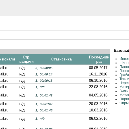
Базовый
Стр.
Последний
Инвен
е искали
Статистика
выдачи
раз
Шланг
Пленк
ail.ru
н/д
08.05.2017
3
,
00:00:05
Лопат
ail.ru
н/д
16.11.2016
1
,
00:00:14
Грабл
Тепли
ail.ru
н/д
06.10.2016
1
,
00:00:13
Черен
ail.ru
н/д
22.08.2016
Матер
1
,
н/д
Вилы 
ail.ru
н/д
04.05.2016
Метл
1
,
00:01:42
Парни
Опрыс
ail.ru
н/д
20.03.2016
1
,
00:01:42
ail.ru
н/д
10.03.2016
1
,
00:01:46
ail.ru
н/д
06.02.2016
1
,
н/д