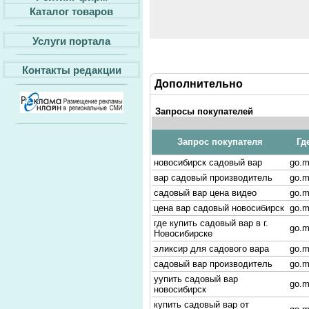
Каталог товаров
Услуги портала
Контакты редакции
Дополнительно
Запросы покупателей
Запрос покупателя
Гд
новосибирск садовый вар
go.m
вар садовый производитель
go.m
садовый вар цена видео
go.m
цена вар садовый новосибирск
go.m
где купить садовый вар в г.
go.m
Новосибирске
эликсир для садового вара
go.m
садовый вар производитель
go.m
уупить садовый вар
go.m
новосибирск
купить садовый вар от