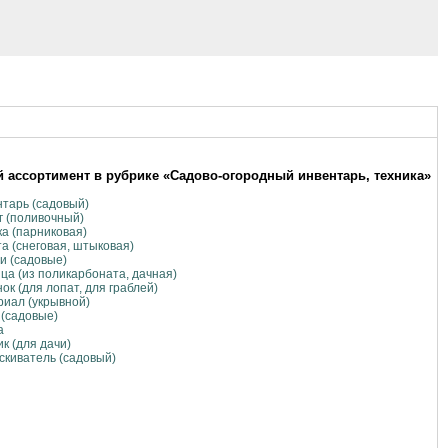
 ассортимент в рубрике «Садово-огородный инвентарь, техника»
тарь (садовый)
 (поливочный)
а (парниковая)
а (снеговая, штыковая)
и (садовые)
ца (из поликарбоната, дачная)
ок (для лопат, для граблей)
иал (укрывной)
(садовые)
а
к (для дачи)
киватель (садовый)