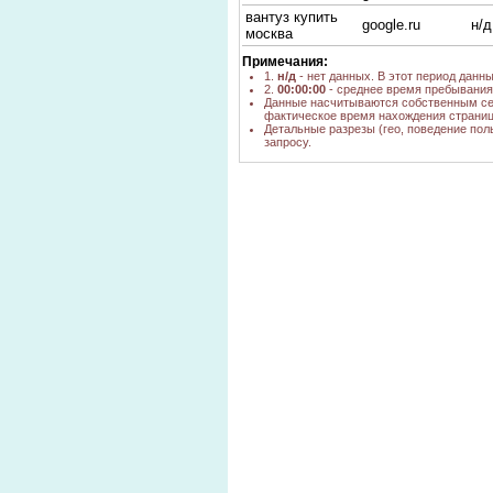
вантуз купить
google.ru
н/д
москва
Примечания:
1.
н/д
- нет данных. В этот период данн
2.
00:00:00
- среднее время пребывания 
Данные насчитываются собственным се
фактическое время нахождения страниц
Детальные разрезы (гео, поведение пол
запросу.