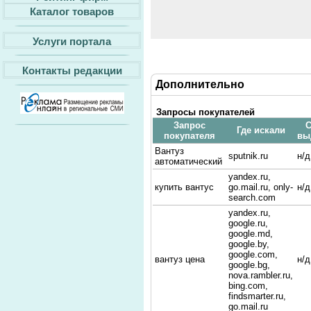
Каталог товаров
Услуги портала
Контакты редакции
Дополнительно
Запросы покупателей
Запрос
С
Где искали
покупателя
вы
Вантуз
sputnik.ru
н/д
автоматический
yandex.ru,
купить вантус
go.mail.ru, only-
н/д
search.com
yandex.ru,
google.ru,
google.md,
google.by,
google.com,
вантуз цена
н/д
google.bg,
nova.rambler.ru,
bing.com,
findsmarter.ru,
go.mail.ru