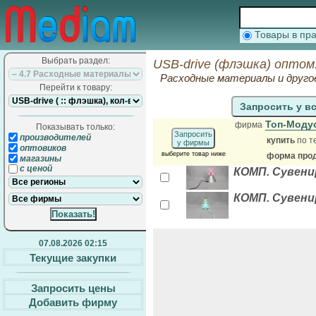
Товары в п
Выбрать раздел:
USB-drive (флэшка) оптом
Расходные материалы и друго
Перейти к товару:
Запросить у в
Топ-Моду
фирма
Показывать только:
Запросить
производителей
купить
по т
у фирмы
оптовиков
выберите товар ниже
форма прод
магазины
с ценой
КОМП. Сувени
КОМП. Сувенир
07.08.2026 02:15
Текущие закупки
Запросить цены
Добавить фирму