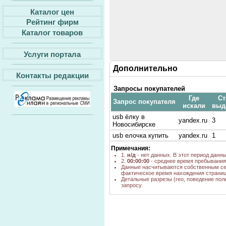
Каталог цен
Рейтинг фирм
Каталог товаров
Услуги портала
Дополнительно
Контакты редакции
Запросы покупателей
Где
Ст
Запрос покупателя
искали
выд
usb ёлку в
yandex.ru
3
Новосибирске
usb елочка купить
yandex.ru
1
Примечания:
1.
н/д
- нет данных. В этот период данн
2.
00:00:00
- среднее время пребывания 
Данные насчитываются собственным се
фактическое время нахождения страниц
Детальные разрезы (гео, поведение пол
запросу.