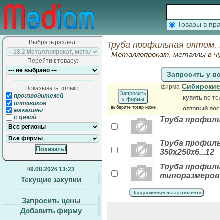
Товары в п
Выбрать раздел:
Труба профильная оптом.
Металлопрокат, металлы в чу
Перейти к товару:
Запросить у в
Сибирски
фирма
Показывать только:
Запросить
производителей
купить
по те
у фирмы
оптовиков
выберите товар ниже
оптовый по
магазины
с ценой
Труба профильн
Труба профиль
350х250х6...12
Труба профильн
09.08.2026 13:23
типоразмеров
Текущие закупки
Продолжение ассортимента
Запросить цены
Добавить фирму