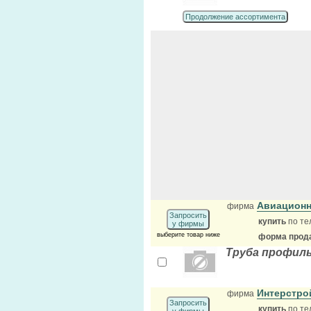
Продолжение ассортимента
Авиационн
фирма
Запросить
купить
по те
у фирмы
выберите товар ниже
форма прода
Труба профиль
Интерстр
фирма
Запросить
купить
по те