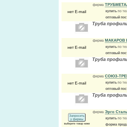
ТРУБМЕТ
фирма
купить
по те
нет E-mail
оптовый по
Труба профил
МАКАРОВ 
фирма
купить
по те
нет E-mail
оптовый по
Труба профиль
СОЮЗ-ТР
фирма
купить
по те
нет E-mail
оптовый по
Труба профиль
Эрго Ста
фирма
Запросить
купить
по те
у фирмы
выберите товар ниже
форма прода