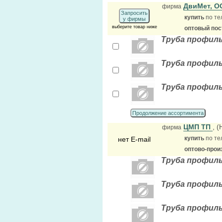
ДвиМет, 
фирма
Запросить
купить
по те
у фирмы
выберите товар ниже
оптовый по
Труба профиль
Труба профиль
Труба профиль
Продолжение ассортимента
ЦМП ТП
, 
фирма
купить
по те
нет E-mail
оптово-прои
Труба профильн
Труба профильна
Труба профильна