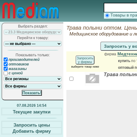
Товары в п
Выбрать раздел:
Трава полыни оптом. Цены
Медицинское оборудование и л
Перейти к товару:
Запросить у в
Медтехн
фирма
Показывать только:
Запросить
производителей
купить
по 
у фирмы
оптовиков
выберите товар ниже
оптовый 
магазины
с ценой
Трава полын
07.08.2026 14:54
Текущие закупки
Запросить цены
Добавить фирму