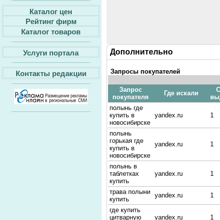
Каталог цен
Рейтинг фирм
Каталог товаров
Дополнительно
Услуги портала
Запросы покупателей
Контакты редакции
Запрос
С
Где искали
покупателя
вы
полынь где
купить в
yandex.ru
1
новосибирске
полынь
горькая где
yandex.ru
1
купить в
новосибирске
полынь в
таблетках
yandex.ru
1
купить
трава полыни
yandex.ru
1
купить
где купить
цитварную
yandex.ru
1