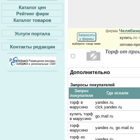
Каталог цен
Рейтинг фирм
Каталог товаров
Челябинс
фирма
Услуги портала
Запросить
купить
по 
у фирмы
выберите товар ниже
оптово-пр
Контакты редакции
Торф от про
Дополнительно
Запросы покупателей
Запрос
Где искали
покупателя
торф в
yandex.ru,
марусино
clck.yandex.ru
купить торф
go.mail.ru
в марусино
торф
yandex.ru, go.mail.ru
марусино
торф из
yandex.ru