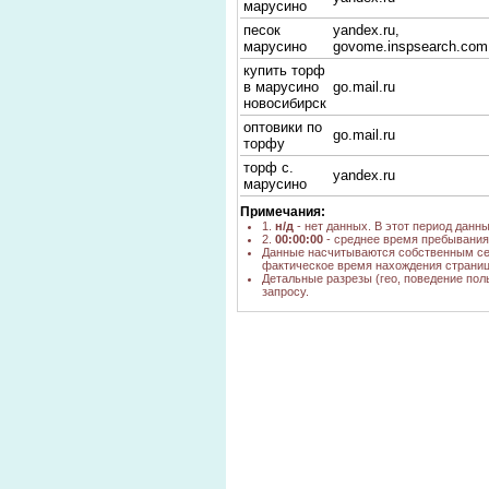
марусино
песок
yandex.ru,
марусино
govome.inspsearch.com
купить торф
в марусино
go.mail.ru
новосибирск
оптовики по
go.mail.ru
торфу
торф с.
yandex.ru
марусино
Примечания:
1.
н/д
- нет данных. В этот период данн
2.
00:00:00
- среднее время пребывания 
Данные насчитываются собственным се
фактическое время нахождения страниц
Детальные разрезы (гео, поведение пол
запросу.