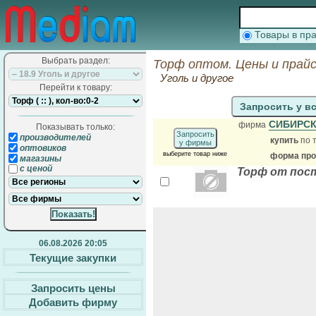
Товары в п
Выбрать раздел:
Торф оптом. Цены и прай
Уголь и другое
Перейти к товару:
Запросить у в
СИБИРС
фирма
Показывать только:
Запросить
производителей
купить
по 
у фирмы
оптовиков
выберите товар ниже
форма прод
магазины
с ценой
Торф от пос
06.08.2026 20:05
Текущие закупки
Запросить цены
Добавить фирму