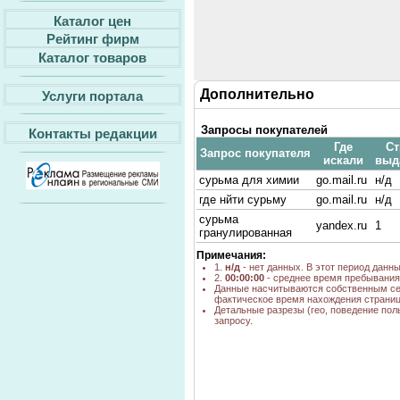
Каталог цен
Рейтинг фирм
Каталог товаров
Дополнительно
Услуги портала
Запросы покупателей
Контакты редакции
Где
Ст
Запрос покупателя
искали
выд
сурьма для химии
go.mail.ru
н/д
где нйти сурьму
go.mail.ru
н/д
сурьма
yandex.ru
1
гранулированная
Примечания:
1.
н/д
- нет данных. В этот период данн
2.
00:00:00
- среднее время пребывания 
Данные насчитываются собственным се
фактическое время нахождения страниц
Детальные разрезы (гео, поведение пол
запросу.