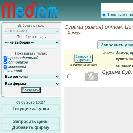
Товары в п
Выбрать раздел:
Сурьма (химия) оптом. Це
Химия
Перейти к товару:
Запросить у в
Завод 
фирма
Показывать только:
Запросить
производителей
купить
по
у фирмы
оптовиков
выберите товар ниже
оптовый 
магазины
с ценой
Сурьма Су0,
09.08.2026 10:27
Текущие закупки
Запросить цены
Добавить фирму