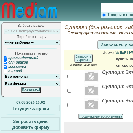
Товары в п
Выбрать раздел:
Суппорт (для розеток, ка
Электроустановочные издели
Перейти к товару:
Запросить у в
ЭЛЕКТ
фирма
Показывать только:
Запросить
производителей
купить
по
у фирмы
оптовиков
выберите товар ниже
оптово-р
магазины
с ценой
Суппорт для
Суппорт для
Суппорт для 
07.08.2026 10:02
Текущие закупки
Продолжение ассортимента
Запросить цены
Добавить фирму