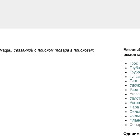
Базовый
ации, связанной с поиском товара в поисковых
ремонта
Трос
Труба
Труб
Тупсы
Тяга
Удочк
Узел
Указа
Упло
Устро
Фара
Филь
Филь
Флане
Фона
Одноиме