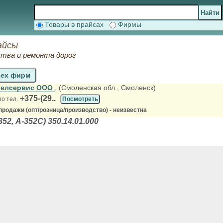
Товары в прайсах
Фирмы
айсы
тва и ремонта дорог
сех фирм
белсервис ООО
, (Смоленская обл
, Смоленск)
+375-(29..
по тел.
Посмотреть
родажи (опт/розница/производство) - неизвестна
52, А-352С) 350.14.01.000