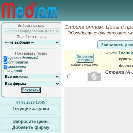
Выбрать раздел:
Стрела оптом. Цены и пр
Оборудование для строительс
Перейти к товару:
Запросить у в
Техно
фирма
Показывать только:
Запросить
производителей
купить
у фирмы
оптовиков
выберите товар ниже
форма п
магазины
с ценой
Стрела (А-3
07.08.2026 13:45
Текущие закупки
Запросить цены
Добавить фирму