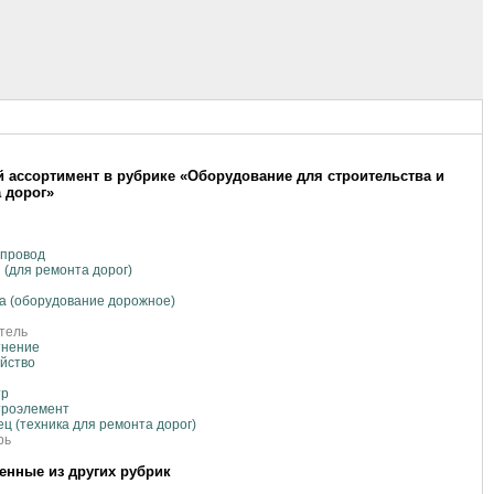
 ассортимент в рубрике «Оборудование для строительства и
 дорог»
опровод
 (для ремонта дорог)
а (оборудование дорожное)
тель
тнение
йство
тр
троэлемент
ц (техника для ремонта дорог)
рь
нные из других рубрик