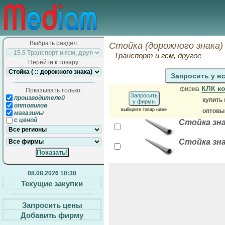
Выбрать раздел:
Стойка (дорожного знака)
Транспорт и гсм, другое
Перейти к товару:
Запросить у в
КЛК к
фирма
Показывать только:
Запросить
производителей
купить
у фирмы
оптовиков
выберите товар ниже
оптовы
магазины
с ценой
Стойка зна
Стойка зна
08.08.2026 10:38
Текущие закупки
Запросить цены
Добавить фирму