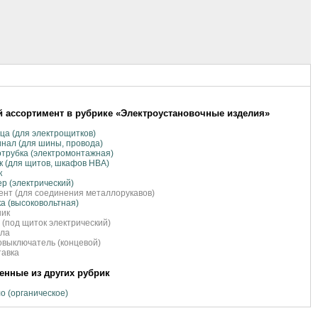
 ассортимент в рубрике «Электроустановочные изделия»
ца (для электрощитков)
нал (для шины, провода)
трубка (электромонтажная)
к (для щитов, шкафов НВА)
к
р (электрический)
нт (для соединения металлорукавов)
а (высоковольтная)
ник
 (под щиток электрический)
ула
выключатель (концевой)
тавка
нные из других рубрик
о (органическое)