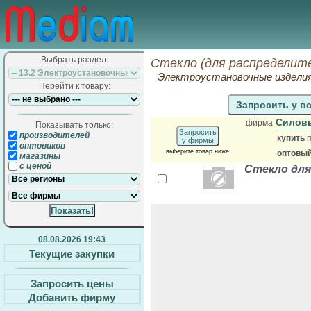
Выбрать раздел:
Стекло (для распределит
Электроустановочные издели
Перейти к товару:
Запросить у в
Силов
фирма
Показывать только:
Запросить
производителей
купить
п
у фирмы
оптовиков
выберите товар ниже
оптовый
магазины
с ценой
Стекло дл
08.08.2026 19:43
Текущие закупки
Запросить цены
Добавить фирму