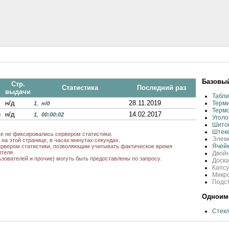
Базовый
Стр.
Статистика
Последний раз
выдачи
Табли
н/д
28.11.2019
Терми
1
,
н/д
Термо
u
н/д
14.02.2017
1
,
00:00:02
Уголо
Шито
Штеке
ые не фиксировались сервером статистики.
Элеме
на этой странице, в часах:минутах:секундах.
Ячейк
рвером статистики, позволяющим учитывать фактическое время
теля.
Двой
ьзователей и прочие) могуть быть предоставлены по запросу.
Доска
Капс
Микро
Подс
Одноиме
Стекл