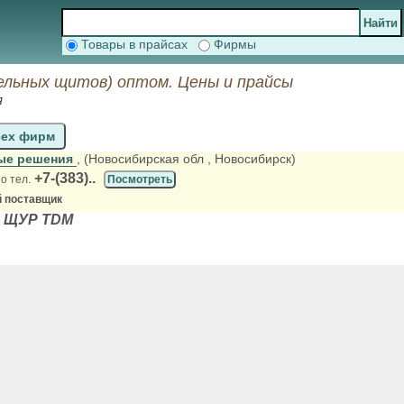
Товары в прайсах
Фирмы
ельных щитов) оптом. Цены и прайсы
я
сех фирм
ые решения
, (Новосибирская обл
, Новосибирск)
+7-(383)..
о тел.
Посмотреть
 поставщик
я ЩУР TDM