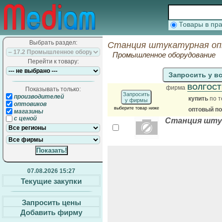
Товары в п
Выбрать раздел:
Станция штукатурная оп
Промышленное оборудование
Перейти к товару:
Запросить у в
ВОЛГОС
фирма
Показывать только:
Запросить
производителей
купить
по т
у фирмы
оптовиков
выберите товар ниже
оптовый п
магазины
с ценой
Станция шту
07.08.2026 15:27
Текущие закупки
Запросить цены
Добавить фирму