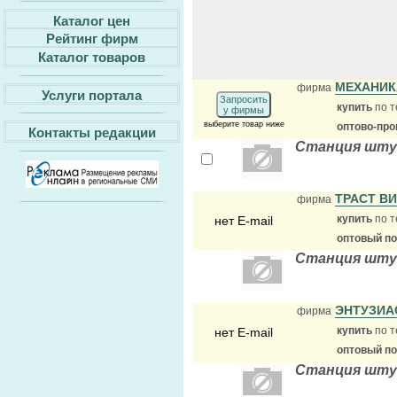
Каталог цен
Рейтинг фирм
Каталог товаров
МЕХАНИК
фирма
Услуги портала
Запросить
купить
по т
у фирмы
выберите товар ниже
оптово-про
Контакты редакции
Станция штук
ТРАСТ В
фирма
купить
по т
нет E-mail
оптовый п
Станция шту
ЭНТУЗИА
фирма
купить
по т
нет E-mail
оптовый п
Станция шту