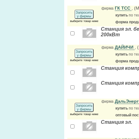
ГК ТСС
, (
фирма
Запросить
купить
по те
у фирмы
выберите товар ниже
форма прода
Станция эл. бе
200кВт
ДАЙИЧИ
,
фирма
Запросить
купить
по те
у фирмы
выберите товар ниже
форма прода
Станция компр
Станция компр
ДальЭнер
фирма
Запросить
купить
по те
у фирмы
выберите товар ниже
оптовый по
Станция эл.