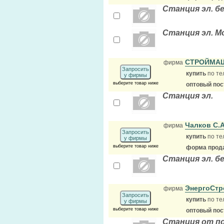
Станция эл. б
Станция эл. Mo
СТРОЙМА
фирма
Запросить
купить
по те
у фирмы
выберите товар ниже
оптовый по
Станция эл.
Чалков С.
фирма
Запросить
купить
по те
у фирмы
выберите товар ниже
форма прода
Станция эл. б
ЭнергоСтр
фирма
Запросить
купить
по те
у фирмы
выберите товар ниже
оптовый по
Станция от по