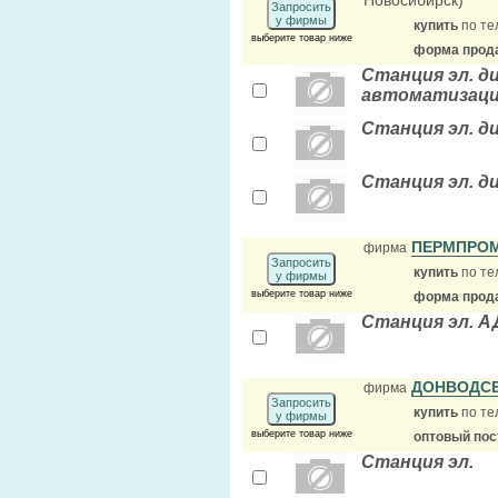
Новосибирск)
Запросить
у фирмы
купить
по те
выберите товар ниже
форма прода
Станция эл. д
автоматизация
Станция эл. д
Станция эл. ди
ПЕРМПРО
фирма
Запросить
купить
по те
у фирмы
выберите товар ниже
форма прода
Станция эл. А
ДОНВОДС
фирма
Запросить
купить
по те
у фирмы
выберите товар ниже
оптовый по
Станция эл.