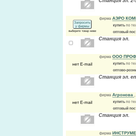
Станция эл. 2-
АЭРО КО
фирма
Запросить
купить
по те
у фирмы
выберите товар ниже
оптовый по
Станция эл.
ООО ПРОФ
фирма
купить
по те
нет E-mail
оптово-розн
Станция эл. e
Агронова
фирма
купить
по те
нет E-mail
оптовый по
Станция эл.
ИНСТРУМ
фирма