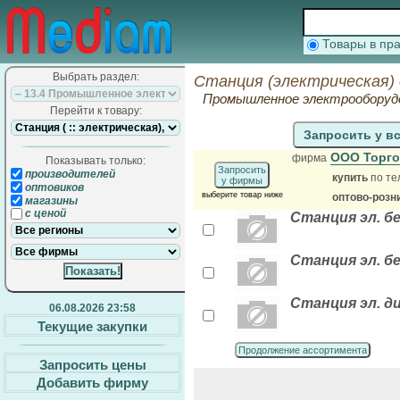
Товары в п
Выбрать раздел:
Станция (электрическая)
Промышленное электрооборудо
Перейти к товару:
Запросить у в
ООО Торго
фирма
Показывать только:
Запросить
производителей
купить
по те
у фирмы
оптовиков
выберите товар ниже
оптово-розн
магазины
с ценой
Станция эл. бе
Станция эл. бе
Станция эл. д
06.08.2026 23:58
Текущие закупки
Продолжение ассортимента
Запросить цены
Добавить фирму