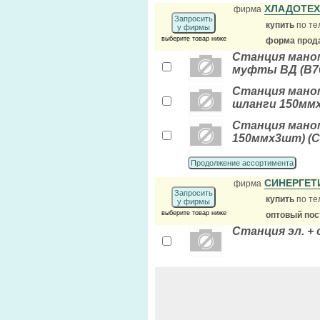
ХЛАДОТЕ
фирма
Запросить
купить
по те
у фирмы
выберите товар ниже
форма прода
Станция маном
муфты ВД (B76
Станция маноме
шланги 150мм
Станция маном
150ммх3шт) (C
Продолжение ассортимента
СИНЕРГЕТИ
фирма
Запросить
купить
по те
у фирмы
выберите товар ниже
оптовый по
Станция эл. + 