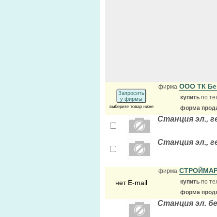
ООО ТК Бе
фирма
Запросить
купить
по те
у фирмы
выберите товар ниже
форма прода
Станция эл., г
Станция эл., 
СТРОЙМАР
фирма
купить
по те
нет E-mail
форма прода
Станция эл. б