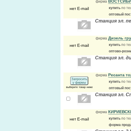
ВОСТСИБ
фирма
купить
по те
нет E-mail
оптовый по
Станция эл. п
Дизель гр
фирма
купить
по те
нет E-mail
оптово-розн
Станция эл. д
Ресанта т
фирма
Запросить
купить
по те
у фирмы
выберите товар ниже
оптовый по
Станция эл. 
КИРИЕВСК
фирма
купить
по те
нет E-mail
форма прода