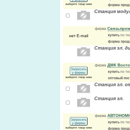
выберите товар ниже
форма прода
Станция моду
Связьпро
фирма
купить
по те
нет E-mail
форма прода
Станция эл. д
ДМК Вост
фирма
Запросить
купить
по те
у фирмы
выберите товар ниже
оптовый по
Станция эл. о
Станция эл.
АВТОНОМ
фирма
Запросить
купить
по те
у фирмы
выберите товар ниже
форма прода