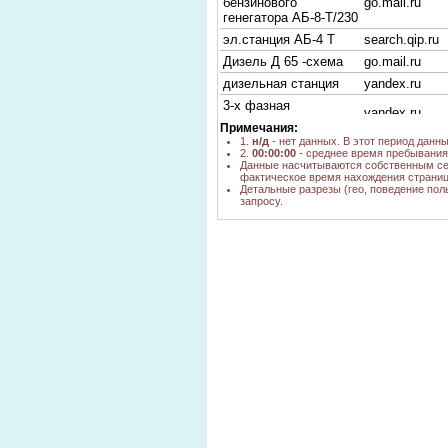
бензинового
go.mail.ru
генегатора АБ-8-Т/230
эл.станция АБ-4 Т
search.qip.ru
Дизель Д 65 -схема
go.mail.ru
дизельная станция
yandex.ru
3-х фазная
yandex.ru
диз.эл.станция 3 кВт
Примечания:
АД-200С-Т400-1РС
1.
н/д
- нет данных. В этот период данн
yandex.ru
2.
00:00:00
- среднее время пребывания 
эл станция
Данные насчитываются собственным се
фактическое время нахождения страниц
дизель,бензин 10-12
yandex.ru
Детальные разрезы (гео, поведение пол
квт 3 фазный
запросу.
эл.станция+эл.сварка
yandex.ru
yandex.ru,
M110J5
nova.rambler.r
бензиновая эл
yandex.ru
станция
эл станция
yandex.ru
M110J5(1/2)
yandex.ru
бензиновые станции
со сваркой в
yandex.ru
новосибирске
EPG2500P
yandex.ru
ремонт Бензиновый
yandex.ru
генератор EPG2200