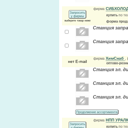
СИБХОЛО
фирма
Запросить
купить
по те
у фирмы
выберите товар ниже
форма прода
Станция заправ
Станция запра
ХимСнаб
,
фирма
нет E-mail
оптово-розн
Станция эл. д
Станция эл. д
Станция эл. д
Продолжение ассортимента
НПП УРА
фирма
Запросить
купить
по те
у фирмы