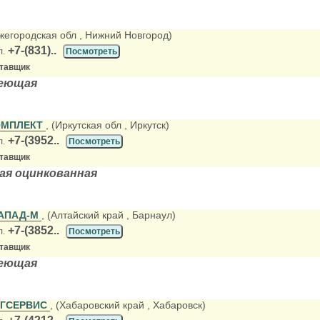
ижегородская обл
, Нижний Новгород)
+7-(831)..
л.
Посмотреть
ставщик
веющая
ОМПЛЕКТ
, (Иркутская обл
, Иркутск)
+7-(3952..
л.
Посмотреть
ставщик
ая оцинкованная
АПАД-М
, (Алтайский край
, Барнаул)
+7-(3852..
л.
Посмотреть
ставщик
веющая
РГСЕРВИС
, (Хабаровский край
, Хабаровск)