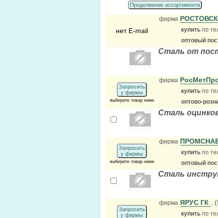
Продолжение ассортимента
РОСТОВСК
фирма
купить
по те
нет E-mail
оптовый по
Сталь от пос
РосМетПр
фирма
Запросить
купить
по те
у фирмы
выберите товар ниже
оптово-розн
Сталь оцинко
ПРОМСНА
фирма
Запросить
купить
по те
у фирмы
выберите товар ниже
оптовый по
Сталь инстр
ЯРУС ГК
, 
фирма
Запросить
купить
по те
у фирмы