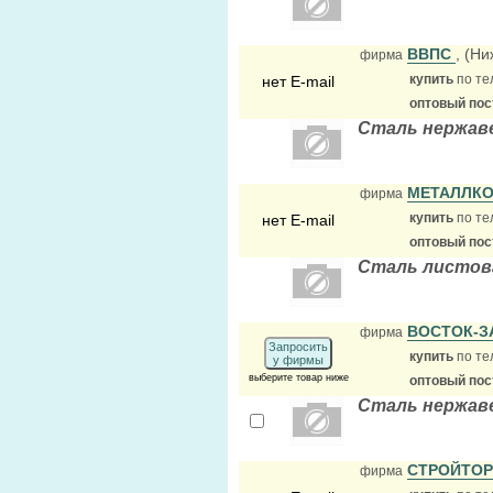
ВВПС
, (Н
фирма
купить
по те
нет E-mail
оптовый по
Сталь нержа
МЕТАЛЛК
фирма
купить
по те
нет E-mail
оптовый по
Сталь листов
ВОСТОК-З
фирма
Запросить
купить
по те
у фирмы
выберите товар ниже
оптовый по
Сталь нержа
СТРОЙТО
фирма