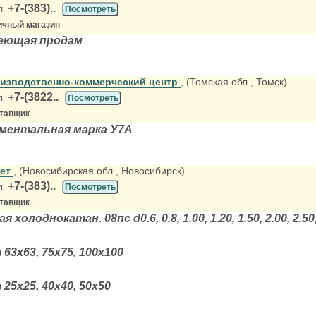
+7-(383)..
л.
Посмотреть
ичный магазин
еющая продам
оизводственно-коммерческий центр
, (Томская обл
, Томск)
+7-(3822..
л.
Посмотреть
ставщик
ментальная марка У7А
мет
, (Новосибирская обл
, Новосибирск)
+7-(383)..
л.
Посмотреть
ставщик
холоднокатан. 08пс d0.6, 0.8, 1.00, 1.20, 1.50, 2.00, 2.50,
63х63, 75х75, 100х100
25х25, 40х40, 50х50