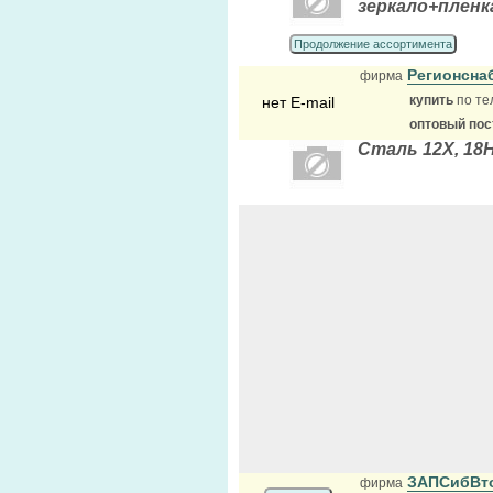
зеркало+пленк
Продолжение ассортимента
Регионсна
фирма
купить
по те
нет E-mail
оптовый по
Сталь 12Х, 18Н
ЗАПСибВт
фирма