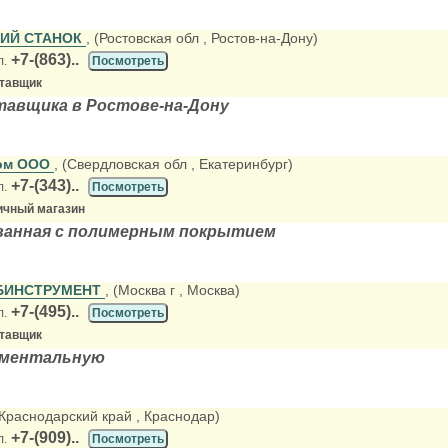
ИЙ СТАНОК
, (Ростовская обл
, Ростов-на-Дону)
+7-(863)..
л.
Посмотреть
ставщик
тавщика в Ростове-на-Дону
ом ООО
, (Свердловская обл
, Екатеринбург)
+7-(343)..
л.
Посмотреть
ичный магазин
ванная с полимерным покрытием
БИНСТРУМЕНТ
, (Москва г
, Москва)
+7-(495)..
л.
Посмотреть
ставщик
ументальную
(Краснодарский край
, Краснодар)
+7-(909)..
л.
Посмотреть