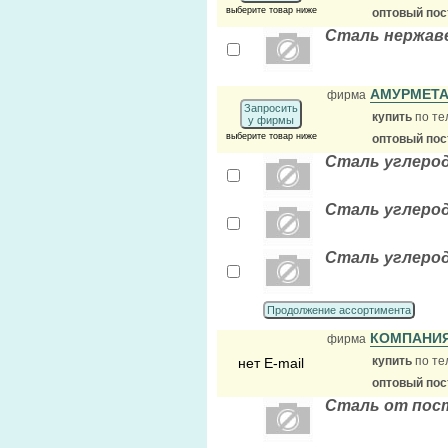
выберите товар ниже
оптовый по
Сталь нержа
АМУРМЕТА
фирма
Запросить
купить
по те
у фирмы
выберите товар ниже
оптовый по
Сталь углеро
Сталь углеро
Сталь углеро
Продолжение ассортимента
КОМПАНИ
фирма
купить
по те
нет E-mail
оптовый по
Сталь от пос