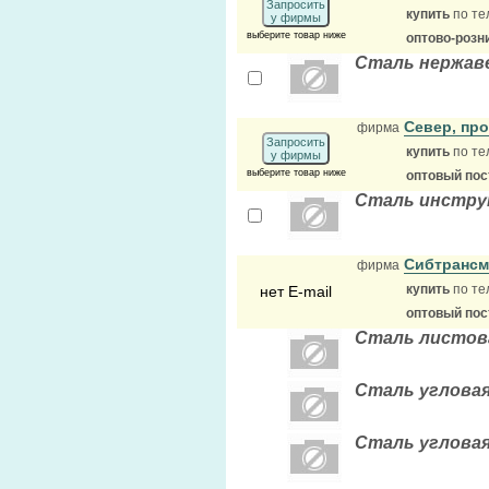
Запросить
купить
по те
у фирмы
выберите товар ниже
оптово-розн
Сталь нержав
Север, пр
фирма
Запросить
купить
по те
у фирмы
выберите товар ниже
оптовый по
Сталь инстру
Сибтранс
фирма
купить
по те
нет E-mail
оптовый по
Сталь листовая 
Сталь угловая 
Сталь угловая 