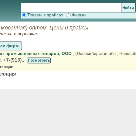
Товары в прайсах
Фирмы
нкованная) оптом. Цены и прайсы
шках, в порошках
сех фирм
ет промышленных товаров, ООО
, (Новосибирская обл
, Новосиб
+7-(913)..
л.
Посмотреть
ставщик
веющая