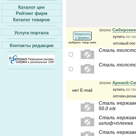
Каталог цен
Рейтинг фирм
Каталог товаров
Сибирски
фирма
Услуги портала
Запросить
купить
по те
у фирмы
выберите товар ниже
оптовый по
Контакты редакции
Сталь толстол
Сталь толстол
Ариной-С
фирма
купить
по те
нет E-mail
оптово-розн
Сталь нержавеюща
50.0 г/к
Сталь нержавею
шлиф+пленка
Сталь нержавею