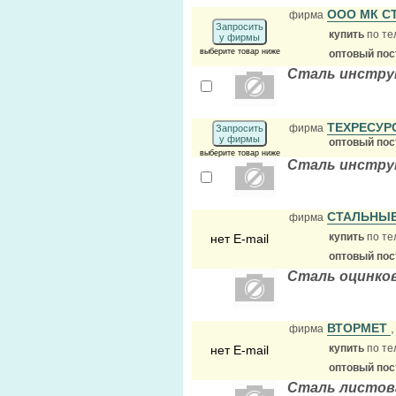
ООО МК С
фирма
Запросить
купить
по те
у фирмы
выберите товар ниже
оптовый по
Сталь инстру
ТЕХРЕСУР
фирма
Запросить
у фирмы
оптовый по
выберите товар ниже
Сталь инстру
СТАЛЬНЫЕ
фирма
купить
по те
нет E-mail
оптовый по
Сталь оцинко
ВТОРМЕТ
фирма
купить
по те
нет E-mail
оптовый по
Сталь листов