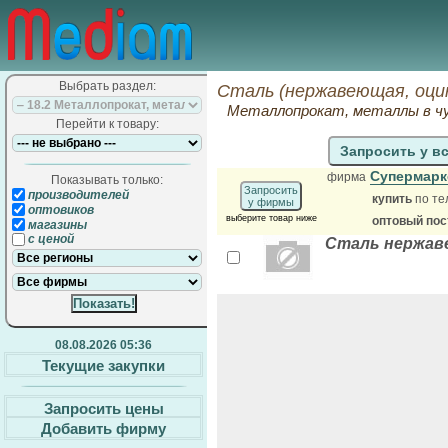
Выбрать раздел:
Сталь (нержавеющая, оци
Металлопрокат, металлы в чу
Перейти к товару:
Запросить у в
Супермарк
фирма
Показывать только:
Запросить
производителей
купить
по те
у фирмы
оптовиков
выберите товар ниже
оптовый по
магазины
с ценой
Сталь нержа
08.08.2026 05:36
Текущие закупки
Запросить цены
Добавить фирму