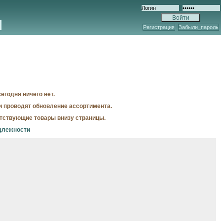
Регистрация
Забыли_пароль
егодня ничего нет.
и проводят обновление ассортимента.
утствующие товары внизу страницы.
длежности