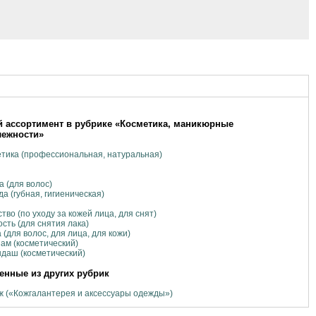
 ассортимент в рубрике «Косметика, маникюрные
лежности»
тика (профессиональная, натуральная)
а (для волос)
а (губная, гигиеническая)
тво (по уходу за кожей лица, для снят)
сть (для снятия лака)
 (для волос, для лица, для кожи)
ам (косметический)
даш (косметический)
нные из других рубрик
 («Кожгалантерея и аксессуары одежды»)