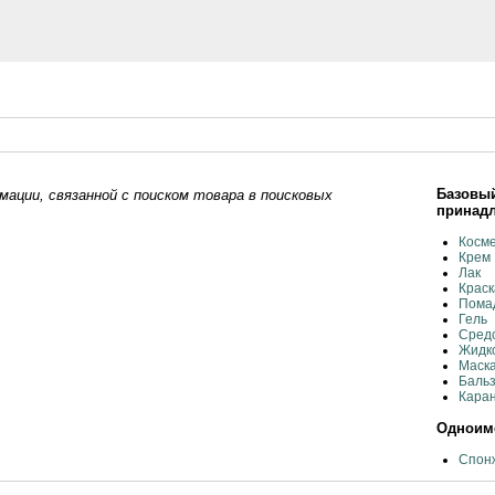
Базовый
ации, связанной с поиском товара в поисковых
принад
Косме
Крем
Лак
Краск
Помад
Гель
Средс
Жидко
Маска
Бальз
Каран
Одноиме
Спонж