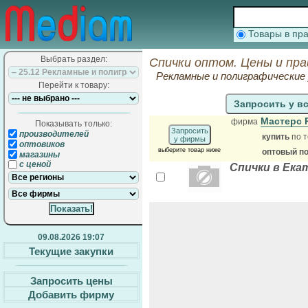
Товары в п
Выбрать раздел:
Спички оптом. Цены и пр
Рекламные и полиграфические 
Перейти к товару:
Запросить у в
Мастерс 
фирма
Показывать только:
Запросить
производителей
купить
по т
у фирмы
оптовиков
выберите товар ниже
оптовый п
магазины
с ценой
Спички в Ека
09.08.2026 19:07
Текущие закупки
Запросить цены
Добавить фирму