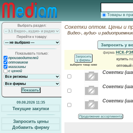
Товары в п
Выбрать раздел:
Сокетки оптом. Цены и п
Видео-, аудио- и радиоприемни
Перейти к товару:
Запросить у в
НСК-Р
фирма
Показывать только:
Запросить
производителей
купить
по
у фирмы
оптовиков
выберите товар ниже
оптовый 
магазины
с ценой
Сокетки (шаг
Сокетки (шаг
Сокетки (шаг
09.08.2026 11:35
Текущие закупки
Продолжение ассортимента
Запросить цены
Добавить фирму