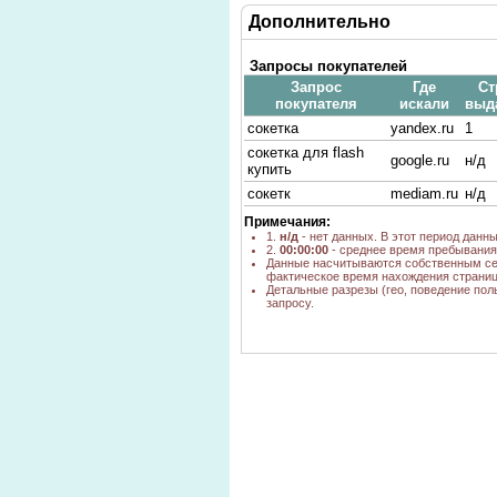
Дополнительно
Запросы покупателей
Запрос
Где
Ст
покупателя
искали
выд
сокетка
yandex.ru
1
сокетка для flash
google.ru
н/д
купить
сокетк
mediam.ru
н/д
Примечания:
1.
н/д
- нет данных. В этот период данн
2.
00:00:00
- среднее время пребывания 
Данные насчитываются собственным се
фактическое время нахождения страниц
Детальные разрезы (гео, поведение пол
запросу.