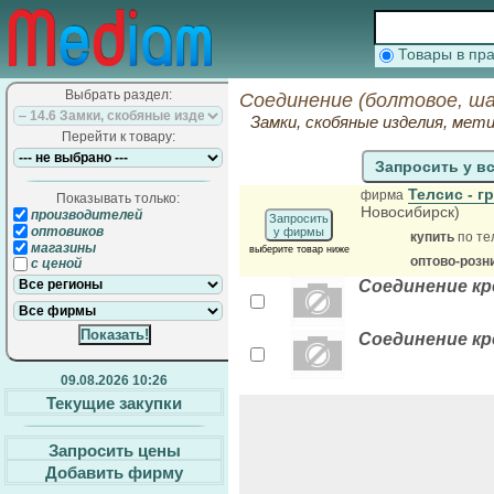
Товары в п
Выбрать раздел:
Соединение (болтовое, ша
Замки, скобяные изделия, мет
Перейти к товару:
Запросить у в
Телсис - 
фирма
Показывать только:
Новосибирск)
производителей
Запросить
оптовиков
у фирмы
купить
по те
магазины
выберите товар ниже
оптово-розн
с ценой
Соединение кр
Соединение кре
09.08.2026 10:26
Текущие закупки
Запросить цены
Добавить фирму