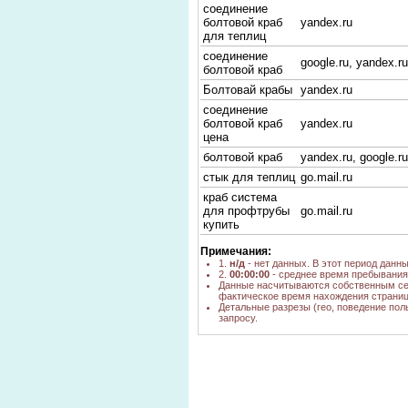
соединение
болтовой краб
yandex.ru
для теплиц
соединение
google.ru, yandex.ru
болтовой краб
Болтовай крабы
yandex.ru
соединение
болтовой краб
yandex.ru
цена
болтовой краб
yandex.ru, google.ru
стык для теплиц
go.mail.ru
краб система
для профтрубы
go.mail.ru
купить
крабовые
Примечания:
соединения для
1.
н/д
- нет данных. В этот период данн
go.mail.ru
квадратной
2.
00:00:00
- среднее время пребывания 
трубы
Данные насчитываются собственным се
фактическое время нахождения страниц
краб-система
Детальные разрезы (гео, поведение пол
для
запросу.
профильных
google.ru
труб купить
москва
крабы для
go.mail.ru
профтрубы