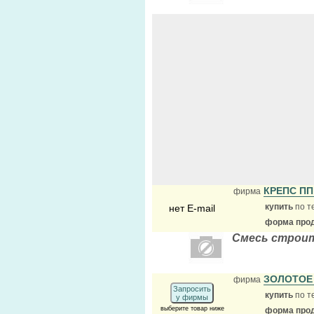
КРЕПС П
фирма
купить
по т
нет E-mail
форма прод
Смесь строит
ЗОЛОТОЕ
фирма
Запросить
купить
по т
у фирмы
выберите товар ниже
форма прод