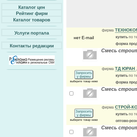
Каталог цен
Рейтинг фирм
Каталог товаров
ТЕХНОКО
фирма
Услуги портала
купить
по т
нет E-mail
форма прод
Контакты редакции
Смесь строите
ТД ЮРАН
фирма
Запросить
купить
по т
у фирмы
выберите товар ниже
форма прод
Смесь строите
СТРОЙ-К
фирма
Запросить
купить
по т
у фирмы
выберите товар ниже
оптово-роз
Смесь строит