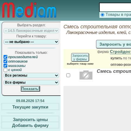
Товары в п
Выбрать раздел:
Смесь строительная опто
Лакокрасочные изделия, клей,
Перейти к товару:
Запросить у в
Стройдос
фирма
Показывать только:
Запросить
производителей
купить
по т
у фирмы
оптовиков
выберите товар ниже
оптово-роз
магазины
с ценой
Смесь строит
09.08.2026 17:54
Текущие закупки
Запросить цены
Добавить фирму