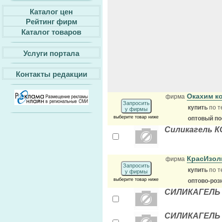
Каталог цен
Рейтинг фирм
Каталог товаров
Услуги портала
Контакты редакции
Окахим к
фирма
Запросить
купить
по т
у фирмы
выберите товар ниже
оптовый п
Силикагель КС
КрасИзол
фирма
Запросить
купить
по т
у фирмы
выберите товар ниже
оптово-роз
СИЛИКАГЕЛЬ К
СИЛИКАГЕЛЬ