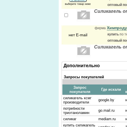
выберите товар ниже
оптовый п
Силикагель о
Химпрод
фирма
купить
по т
нет E-mail
оптовый п
Силикагель о
Дополнительно
Запросы покупателей
Запрос
Где искали
покупателя
силикагель ксмг
google.by
производители
потребности
go.mail.ru
триэтаноламин
силикаг
mediam.ru
купить силикагель