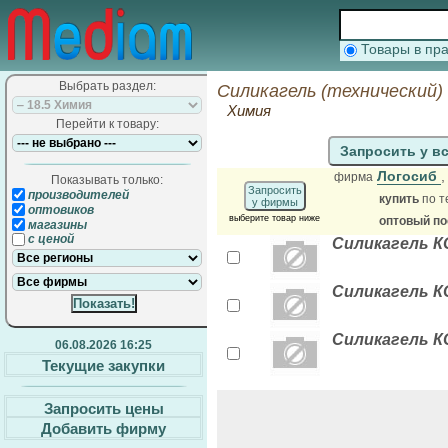
Товары в п
Выбрать раздел:
Силикагель (технический)
Химия
Перейти к товару:
Запросить у в
Логосиб
фирма
Показывать только:
Запросить
производителей
купить
по т
у фирмы
оптовиков
выберите товар ниже
оптовый п
магазины
с ценой
Силикагель КС
Силикагель К
Силикагель К
06.08.2026 16:25
Текущие закупки
Запросить цены
Добавить фирму