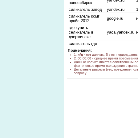
yandex.ru
новосибирск
силикагель завод
yandex.ru
силикагель ксмг
google.ru
прайс 2012
где купить
селикагель в
yaca.yandex.ru
дзержинске
силикагель где
купить купить в
yandex.ru
Примечания:
новосибирске
1.
н/д
- нет данных. В этот период данн
2.
00:00:00
- среднее время пребывания 
селикагель
google.ru
Данные насчитываются собственным се
новосиб где купить
фактическое время нахождения страниц
Детальные разрезы (гео, поведение пол
селикагель
google.ru
запросу.
дешево ксмг
силикагель в
новосибирске в
go.mail.ru
розницу
силикогель в
yandex.ru
новосибирске
СеликогельТюмень
yandex.ru
силикагель завод
go.mail.ru
прайс
Селикогель КСКГ
google.md
силикагель