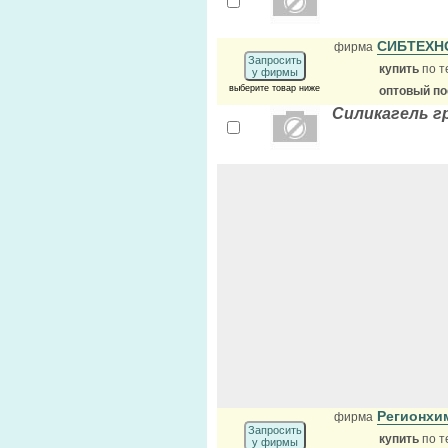
СИБТЕХН
фирма
Запросить
купить
по т
у фирмы
выберите товар ниже
оптовый п
Силикагель г
Регионхи
фирма
Запросить
купить
по т
у фирмы