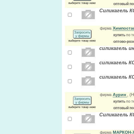
выберите товар ниже
оптовый п
Силикагель К
Химпоста
фирма
Запросить
купить
по т
у фирмы
выберите товар ниже
оптово-роз
силикагель 
силикагель К
силикагель К
Аурин
, (
фирма
Запросить
купить
по т
у фирмы
выберите товар ниже
оптовый п
Силикагель 
МАРКОН-
фирма