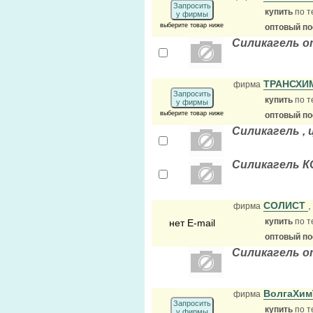
Запросить
купить
по т
у фирмы
выберите товар ниже
оптовый п
Силикагель о
ТРАНСХИ
фирма
Запросить
купить
по т
у фирмы
выберите товар ниже
оптовый п
Силикагель ,
Силикагель К
СОЛИСТ
,
фирма
купить
по т
нет E-mail
оптовый п
Силикагель о
ВолгаХи
фирма
Запросить
купить
по т
у фирмы