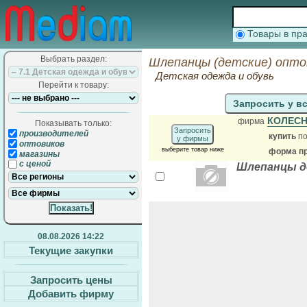
Товары в п
Выбрать раздел:
Шлепанцы (детские) опто
Детская одежда и обувь
Перейти к товару:
Запросить у в
КОЛЕС
фирма
Показывать только:
Запросить
производителей
купить
по
у фирмы
оптовиков
выберите товар ниже
форма пр
магазины
с ценой
Шлепанцы д
08.08.2026 14:22
Текущие закупки
Запросить цены
Добавить фирму