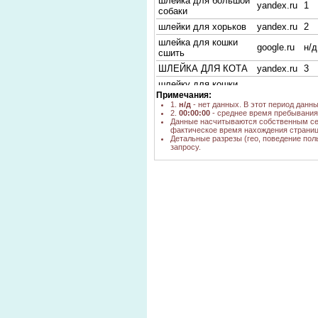
шлейка для большой
yandex.ru
1
собаки
шлейки для хорьков
yandex.ru
2
шлейка для кошки
google.ru
н/д
сшить
ШЛЕЙКА ДЛЯ КОТА
yandex.ru
3
шлейку для кошки
yandex.ru
1
сшить
Примечания:
1.
н/д
- нет данных. В этот период данн
сшить шлейку для
2.
00:00:00
- среднее время пребывания 
yandex.ru
1
кошек
Данные насчитываются собственным се
фактическое время нахождения страниц
шлейка для кролика
yandex.ru
1
Детальные разрезы (гео, поведение пол
запросу.
где купить шлейку
для собаки в
go.mail.ru
н/д
новосибирске
cколько стоит
yandex.ru
1
шлейка
шлейки на собак
yandex.ru
1
поводок кошкам
go.mail.ru
н/д
своими руками
шлейка-жилетка для
yandex.ru
3
кошек своими руками
шлейка для морской
свинки своими
yandex.ru
1
руками