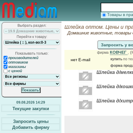
Товары в п
Выбрать раздел:
Шлейка оптом. Цены и пр
Домашние животные, товары 
Перейти к товару:
Запросить у в
КОВЧЕГ
, 
фирма
Показывать только:
производителей
купить
по те
нет E-mail
оптовиков
форма прода
магазины
с ценой
Шлейка д/мелк
Шлейка д/кошк
Шлейка д/хитр
09.08.2026 14:29
Текущие закупки
Запросить цены
Добавить фирму