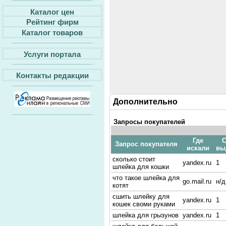
Каталог цен
Рейтинг фирм
Каталог товаров
Услуги портала
Контакты редакции
Дополнительно
Запросы покупателей
Где
С
Запрос покупателя
искали
вы
сколько стоит
yandex.ru
1
шлейка для кошки
что такое шлейка для
go.mail.ru
н/д
котят
сшить шлейку для
yandex.ru
1
кошек своми руками
шлейка для грызунов
yandex.ru
1