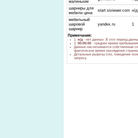
маленькие
шарниры для
start.siviewer.com
н/д
мебели цена
мебельный
шаровой
yandex.ru
1
шарнир
Примечания:
шаровые
go.mail.ru
н/д
1.
н/д
- нет данных. В этот период данн
шарниры
2.
00:00:00
- среднее время пребывания 
каталог
Данные насчитываются собственным се
фактическое время нахождения страниц
мебельных
go.mail.ru
н/д
Детальные разрезы (гео, поведение пол
шарниров
запросу.
мебельные
go.mail.ru
н/д
шарниры опт
небольшие
мебельные
go.mail.ru
н/д
шарниры
купить
шарниры с
go.mail.ru
н/д
доводчиком
купить
маленькие
шарниры для
go.mail.ru
н/д
мебели в
новосибирске
маленькие
go.mail.ru,
н/д
шарниры
yandex.ru