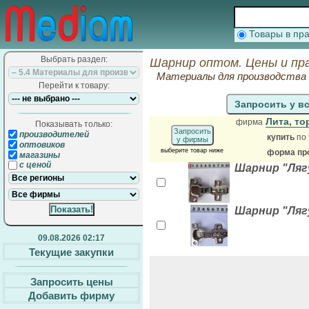
Товары в п
Выбрать раздел:
Шарнир оптом. Цены и пр
Материалы для производства м
Перейти к товару:
Запросить у в
Лита, т
фирма
Показывать только:
Запросить
производителей
купить
по 
у фирмы
оптовиков
выберите товар ниже
форма про
магазины
с ценой
Шарнир "Лягу
Шарнир "Лягу
09.08.2026 02:17
Текущие закупки
Запросить цены
Добавить фирму