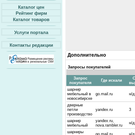
Каталог цен
Рейтинг фирм
Каталог товаров
Услуги портала
Контакты редакции
Дополнительно
Запросы покупателей
Запрос
С
Где искали
покупателя
вы
шарнир
мебельный в
go.mail.ru
н/д
новосибирске
дверные
петли
yandex.ru
3
производство
шарнир
yandex.ru,
н/д
мебельный
nova.rambler.ru
шарниры
go.mail.ru
н/д