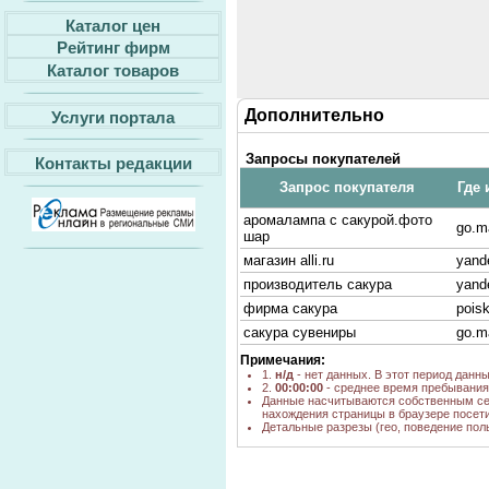
Каталог цен
Рейтинг фирм
Каталог товаров
Дополнительно
Услуги портала
Запросы покупателей
Контакты редакции
Запрос покупателя
Где 
аромалампа с сакурой.фото
go.ma
шар
магазин alli.ru
yand
производитель сакура
yand
фирма сакура
poisk
сакура сувениры
go.ma
Примечания:
1.
н/д
- нет данных. В этот период данн
2.
00:00:00
- среднее время пребывания 
Данные насчитываются собственным се
нахождения страницы в браузере посети
Детальные разрезы (гео, поведение пол