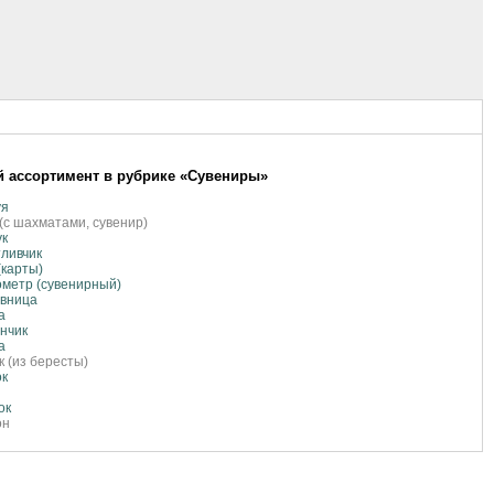
 ассортимент в рубрике «Сувениры»
уя
(с шахматами, сувенир)
ук
ливчик
(карты)
метр (сувенирный)
овница
а
нчик
а
к (из бересты)
ок
ок
он