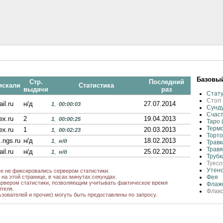
Базовый
Стр.
Последний
искали
Статистика
выдачи
раз
Стат
Стол 
il.ru
н/д
27.07.2014
1
,
00:00:03
Сунд
Счаст
ex.ru
2
19.04.2013
1
,
00:00:25
Таро 
Термо
ex.ru
1
20.03.2013
1
,
00:02:23
Торт
.ngs.ru
н/д
18.02.2013
1
,
н/д
Травк
Травя
il.ru
н/д
25.02.2012
1
,
н/д
Трубк
Туесо
Утен
ые не фиксировались сервером статистики.
на этой странице, в часах:минутах:секундах.
Фея
рвером статистики, позволяющим учитывать фактическое время
Флаж
теля.
Флак
ьзователей и прочие) могуть быть предоставлены по запросу.