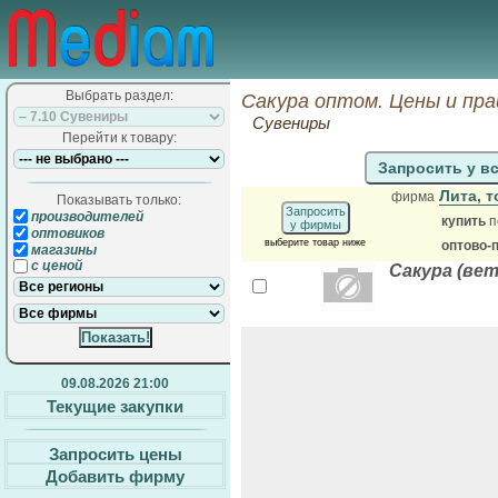
Выбрать раздел:
Сакура оптом. Цены и пр
Сувениры
Перейти к товару:
Запросить у в
Лита, 
фирма
Показывать только:
Запросить
производителей
купить
п
у фирмы
оптовиков
выберите товар ниже
оптово-
магазины
с ценой
Сакура (вет
09.08.2026 21:00
Текущие закупки
Запросить цены
Добавить фирму