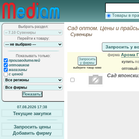
Товары в п
Выбрать раздел:
Сад оптом. Цены и прайс
Сувениры
Перейти к товару:
Запросить у в
Арома 
фирма
Показывать только:
Запросить
производителей
купить
по
у фирмы
оптовиков
выберите товар ниже
оптовый 
магазины
с ценой
Сад японски
07.08.2026 17:38
Текущие закупки
Запросить цены
Добавить фирму