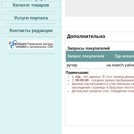
Каталог товаров
Услуги портала
Контакты редакции
Дополнительно
Запросы покупателей
Запрос покупателя
Где искал
ручер
ua.search.yah
Примечания:
1.
н/д
- нет данных. В этот период данн
2.
00:00:00
- среднее время пребывания 
Данные насчитываются собственным се
нахождения страницы в браузере посети
Детальные разрезы (гео, поведение пол