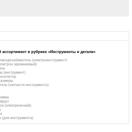
 ассортимент в рубрике «Инструменты и детали»
гвоздезабиватель (электроинструмент)
литрон (кремниевый)
ина
р (инструмент)
оизолятор
размеры
тель (запчасти инструмента)
овкка
кфурт
ок (электрический)
р
як
 (для инструмента)