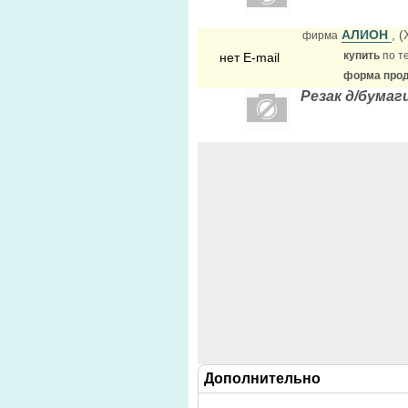
АЛИОН
, 
фирма
купить
по т
нет E-mail
форма прода
Резак д/бумаг
Дополнительно