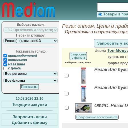
Товары в п
Выбрать раздел:
Резак оптом. Цены и прай
Оргтехника и сопутствующи
Перейти к товару:
Запросить у в
Топ-Моду
фирма
Показывать только:
Запросить
производителей
купить
по т
у фирмы
оптовиков
выберите товар ниже
форма прода
магазины
с ценой
Резак для бум
Резак для бума
10.08.2026 22:10
Текущие закупки
ОФИС. Резак D
Запросить цены
Продолжение ассортимента
Добавить фирму