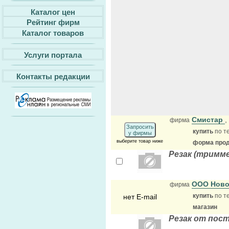
Каталог цен
Рейтинг фирм
Каталог товаров
Услуги портала
Контакты редакции
Смистар
,
фирма
Запросить
купить
по т
у фирмы
выберите товар ниже
форма прода
Резак (тримм
ООО Нов
фирма
купить
по т
нет E-mail
магазин
Резак от пос