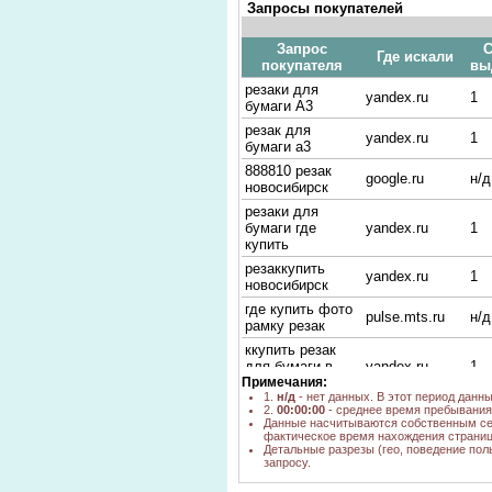
Запросы покупателей
Запрос
С
Где искали
покупателя
вы
резаки для
yandex.ru
1
бумаги А3
резак для
yandex.ru
1
бумаги а3
888810 резак
google.ru
н/д
новосибирск
резаки для
бумаги где
yandex.ru
1
купить
резаккупить
yandex.ru
1
новосибирск
где купить фото
pulse.mts.ru
н/д
рамку резак
ккупить резак
для бумаги в
yandex.ru
1
Примечания:
новасибирске
1.
н/д
- нет данных. В этот период данн
Резак-триммер
yandex.ru
1
2.
00:00:00
- среднее время пребывания 
Данные насчитываются собственным се
Резак REXEL
фактическое время нахождения страниц
роликовый A100,
yandex.ru
1
Детальные разрезы (гео, поведение пол
А4
запросу.
резак лазерный
yandex.ru
1