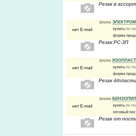
Резак в ассорт
ЭЛЕКТРО
фирма
купить
по те
нет E-mail
форма прода
Резак РС-3П
ИЗОПЛАС
фирма
купить
по те
нет E-mail
форма прода
Резак д/пласт
БЕНЗОПИ
фирма
купить
по те
нет E-mail
оптовый по
Резак от пост