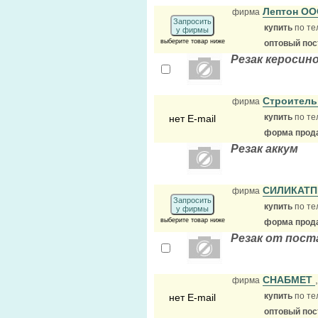
Лептон О
фирма
Запросить
купить
по те
у фирмы
выберите товар ниже
оптовый по
Резак керосино
Строител
фирма
купить
по те
нет E-mail
форма прода
Резак аккум
СИЛИКАТ
фирма
Запросить
купить
по те
у фирмы
выберите товар ниже
форма прода
Резак от пост
СНАБМЕТ
фирма
купить
по те
нет E-mail
оптовый по