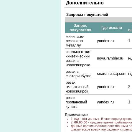
Дополнительно
Запросы покупателей
Запрос
Где искали
покупателя
в
мини газо-
резаки по
yandex.ru
1
металлу
сколько стоит
кинетический
nova.rambler.ru
н/
резак в
новосибирске
резак в
searchru.icq.com
н/
екатеринбурге
резак
гильотинный
yandex.ru
2
новосибирск
резак
пропановый
yandex.ru
1
купить
комплектующие
Примечания:
для газовых
1.
н/д
- нет данных. В этот период данн
резаков
yandex.ru
1
2.
00:00:00
- среднее время пребывания 
новосибирск на
Данные насчитываются собственным се
фактическое время нахождения страниц
большевистской