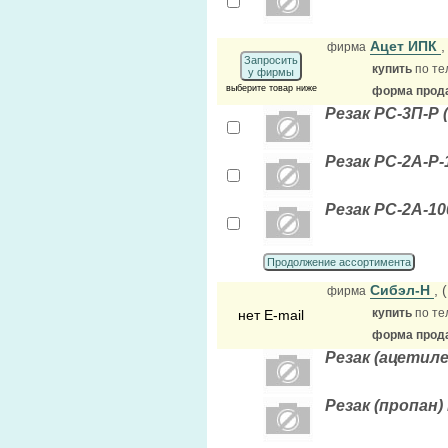
Ацет ИПК
фирма
Запросить
купить
по те
у фирмы
выберите товар ниже
форма прода
Резак РС-3П-Р 
Резак РС-2А-Р-1
Резак РС-2А-100
Продолжение ассортимента
Сибэл-Н
,
фирма
купить
по те
нет E-mail
форма прода
Резак (ацетилен
Резак (пропан) 