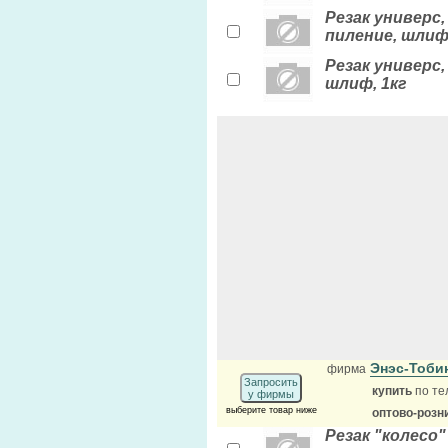
Резак универс, 
пиление, шлиф,
Резак универс, 
шлиф, 1кг
Энэс-Тоби
фирма
Запросить
купить
по те
у фирмы
выберите товар ниже
оптово-розн
Резак "колесо"