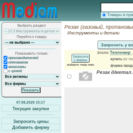
Товары в п
Выбрать раздел:
Резак (газовый, пропанов
Инструменты и детали
Перейти к товару:
Запросить у в
Тепломир
фирма
Показывать только:
Запросить
производителей
купить
по те
у фирмы
оптовиков
выберите товар ниже
форма прода
магазины
с ценой
Резак д/метал
07.08.2026 15:17
Текущие закупки
Запросить цены
Добавить фирму