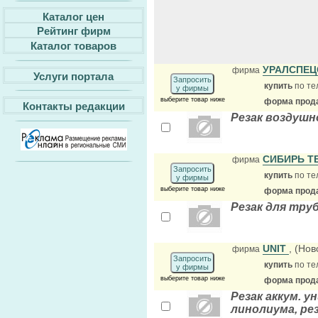
Каталог цен
Рейтинг фирм
Каталог товаров
УРАЛСПЕ
фирма
Услуги портала
Запросить
купить
по те
у фирмы
выберите товар ниже
форма прода
Контакты редакции
Резак воздушн
СИБИРЬ Т
фирма
Запросить
купить
по те
у фирмы
выберите товар ниже
форма прода
Резак для труб
UNIT
, (Но
фирма
Запросить
купить
по те
у фирмы
выберите товар ниже
форма прода
Резак аккум. у
линолиума, рез