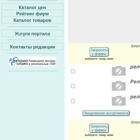
Каталог цен
Рейтинг фирм
Каталог товаров
Услуги портала
фир
Контакты редакции
Запросить
у фирмы
выберите товар ниже
рел
Рел
рел
Продолжение ассортимента
фир
Запросить
у фирмы
выберите товар ниже