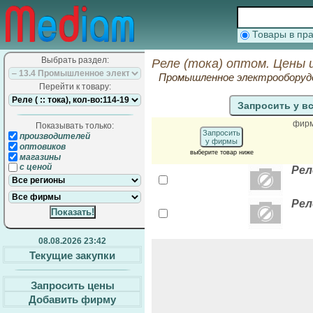
Товары в п
Выбрать раздел:
Реле (тока) оптом. Цены 
Промышленное электрооборудо
Перейти к товару:
Запросить у в
фир
Показывать только:
Запросить
производителей
у фирмы
оптовиков
выберите товар ниже
магазины
с ценой
Рел
Рел
08.08.2026 23:42
Текущие закупки
Запросить цены
Добавить фирму