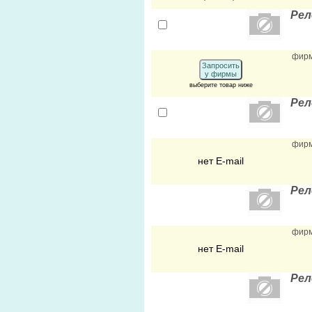
Рел
фир
Запросить
у фирмы
выберите товар ниже
Рел
фир
нет E-mail
Рел
фир
нет E-mail
Рел