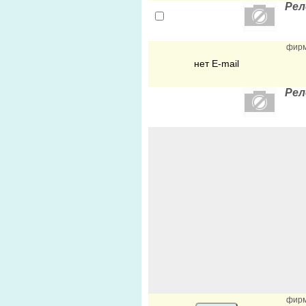
Рел
фир
нет E-mail
Рел
фир