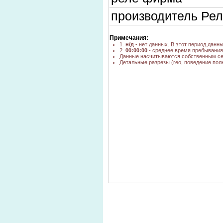
производитель Ре
реле ограничения 
Примечания:
1.
н/д
- нет данных. В этот период данн
"www google ru"рпу
2.
00:00:00
- среднее время пребывания 
Данные насчитываются собственным сер
Детальные разрезы (гео, поведение пол
магазины реле в н
для оптовиком эле
ртт новосибирск
производители эле
реле рп-21-003
реле трн
производитель эл
магазин электрооб
магазины электро