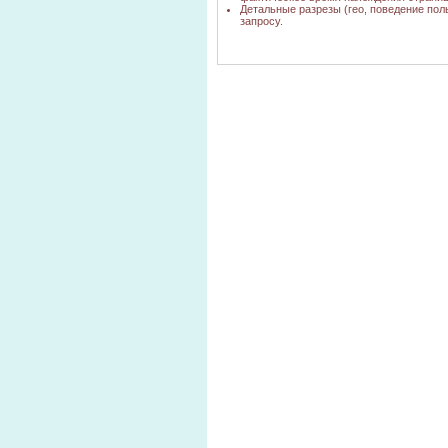
Детальные разрезы (гео, поведение пол
магазин запчастей
запросу.
для приборов в
yandex.ru
1
новосибирске
реле зажигания
yandex.ru
1
восход цена