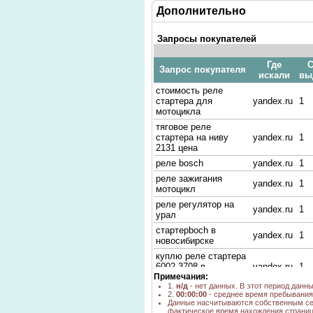
Дополнительно
Запросы покупателей
Где
С
Запрос покупателя
искали
вы
стоимость реле
стартера для
yandex.ru
1
мотоцикла
тяговое реле
стартера на ниву
yandex.ru
1
2131 цена
реле bosch
yandex.ru
1
реле зажигания
yandex.ru
1
мотоцикл
реле регулятор на
yandex.ru
1
урал
стартерboch в
yandex.ru
1
новосибирске
куплю реле стартера
6002.3708 в
yandex.ru
1
Примечания:
новосибирске
1.
н/д
- нет данных. В этот период данн
р2712.3702
yandex.ru
1
2.
00:00:00
- среднее время пребывания 
Данные насчитываются собственным се
реле купить
yandex.ru
3
фактическое время нахождения страниц