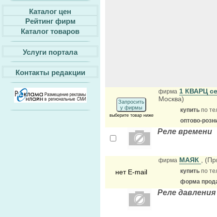
Каталог цен
Рейтинг фирм
Каталог товаров
Услуги портала
Контакты редакции
1 КВАРЦ с
фирма
Москва)
Запросить
у фирмы
купить
по те
выберите товар ниже
оптово-розн
Реле времени
МАЯК
, (П
фирма
купить
по те
нет E-mail
форма прода
Реле давлени