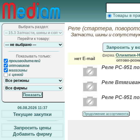
Товары в п
Выбрать раздел:
Реле (стартера, поворото
Запчасти, шины и сопутств
Перейти к товару:
Запросить у в
Олимпия-
фирма
Показывать только:
нет E-mail
оптово-розн
производителей
оптовиков
Реле РС-951 п
магазины
с ценой
Реле Втягива
Реле РС-951 п
06.08.2026 11:37
Текущие закупки
Продолжение ассортимента
Запросить цены
Добавить фирму