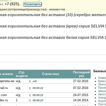
+7-(925)..
ел.
Посмотреть
ажи (опт/розница/производство) - неизвестна
ная горизонтальная без вставок (10) (серебро металл
ная горизонтальная без вставок (крем) серия SELVIA 
ная горизонтальная без вставок белая серия SELVIA 
Базовый
Стр.
Последний
е искали
Статистика
выдачи
раз
Камер
zapmeta.ws
н/д
27.02.2016
Крюк 
1
,
н/д
Лента
ail.ru
н/д
07.02.2016
Пробк
1
,
00:00:22
Шина 
Автот
g.com
н/д
24.07.2015
1
,
00:00:23
Аппар
dex.ru
1
14.04.2014
1
,
00:00:23
Коро
Поста