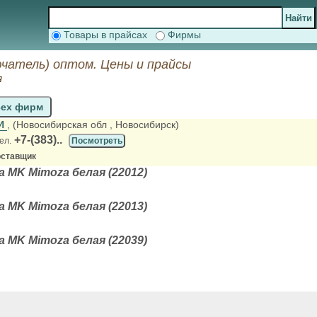
Товары в прайсах
Фирмы
ючатель) оптом. Цены и прайсы
я
сех фирм
МИ
, (Новосибирская обл
, Новосибирск)
+7-(383)..
ел.
Посмотреть
оставщик
а MK Mimoza белая (22012)
а MK Mimoza белая (22013)
а MK Mimoza белая (22039)