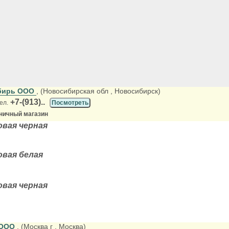
бирь ООО
, (Новосибирская обл
, Новосибирск)
+7-(913)..
ел.
Посмотреть
зничный магазин
овая черная
овая белая
овая черная
 ООО
, (Москва г
, Москва)