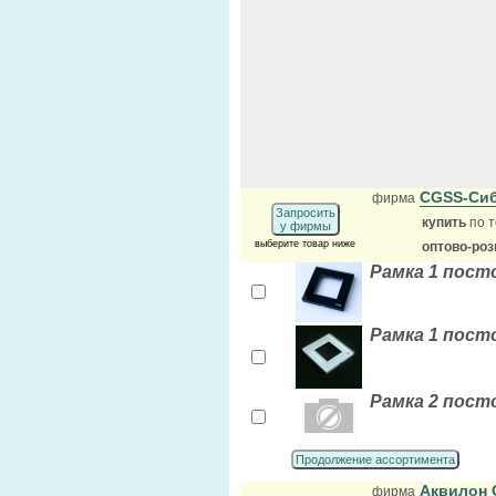
CGSS-Си
фирма
Запросить
купить
по т
у фирмы
выберите товар ниже
оптово-ро
Рамка 1 пост
Рамка 1 пост
Рамка 2 пост
Продолжение ассортимента
Аквилон
фирма