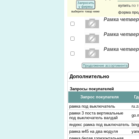
Запросить
купить
по т
у фирмы
выберите товар ниже
форма прод
Рамка четвер
Рамка четвер
Рамка четвер
Продолжение ассортимента
Дополнительно
Запросы покупателей
Запрос покупателя
Гд
рамка под выключатель
ru.
рамки 3 поста вертикальные
go.m
под выключатель валдай
яндекс рамка под выключатель
bin
рамка м45 на два модуля
yan
рамка белая горизонтальная