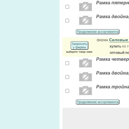
Рамка пятерн
Рамка двойна
Продолжение ассортимента
Силовые
фирма
Запросить
купить
по т
у фирмы
выберите товар ниже
оптовый п
Рамка четвер
Рамка двойна
Рамка тройна
Продолжение ассортимента