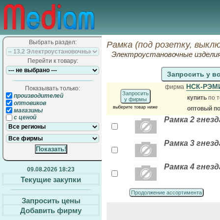
Выбрать раздел:
Рамка (под розетку, выкл
Электроустановочные издели
Перейти к товару:
Запросить у в
НСК-РЭ
фирма
Показывать только:
Запросить
производителей
купить
по т
у фирмы
оптовиков
выберите товар ниже
оптовый п
магазины
с ценой
Рамка 2 гнезд
Рамка 3 гнезд
Рамка 4 гнезд
09.08.2026 18:23
Текущие закупки
Продолжение ассортимента
Запросить цены
Добавить фирму