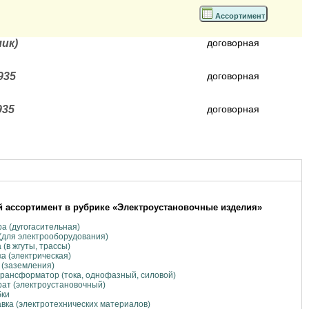
Ассортимент
ик)
договорная
935
договорная
935
договорная
 ассортимент в рубрике «Электроустановочные изделия»
а (дугогасительная)
(для электрооборудования)
 (в жгуты, трассы)
а (электрическая)
(заземления)
рансформатор (тока, однофазный, силовой)
ат (электроустановочный)
бки
вка (электротехнических материалов)