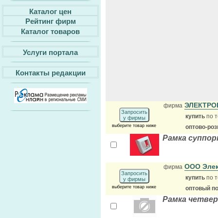
Каталог цен
Рейтинг фирм
Каталог товаров
Услуги портала
Контакты редакции
ЭЛЕКТР
фирма
Запросить
купить
по т
у фирмы
выберите товар ниже
оптово-ро
Рамка суппор
ООО Эле
фирма
Запросить
купить
по т
у фирмы
выберите товар ниже
оптовый п
Рамка четвер