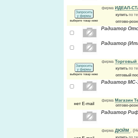
ИДЕАЛ-СТ
фирма
Запросить
купить
по те
у фирмы
выберите товар ниже
оптово-роз
Радиатор Отоп
Радиатор (Ита
Торговый
фирма
Запросить
купить
по те
у фирмы
выберите товар ниже
оптовый по
Радиатор МС-1
Магазин Т
фирма
нет E-mail
оптово-роз
Радиатор Рифа
ДЮЙМ
, (
фирма
купить
по те