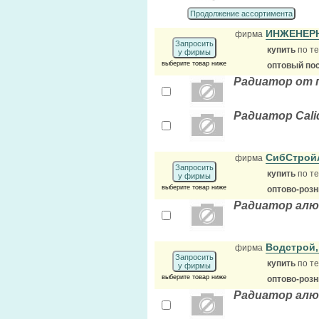
Продолжение ассортимента
ИНЖЕНЕР
фирма
Запросить
купить
по те
у фирмы
выберите товар ниже
оптовый по
Радиатор от 
Радиатор Cali
СибСтрой
фирма
Запросить
купить
по те
у фирмы
выберите товар ниже
оптово-роз
Радиатор алюми
Водстрой
фирма
Запросить
купить
по те
у фирмы
выберите товар ниже
оптово-роз
Радиатор алюм