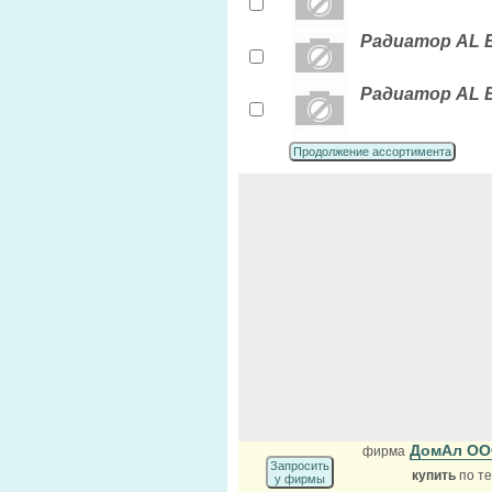
Радиатор AL El
Радиатор AL El
Продолжение ассортимента
ДомАл О
фирма
Запросить
купить
по те
у фирмы