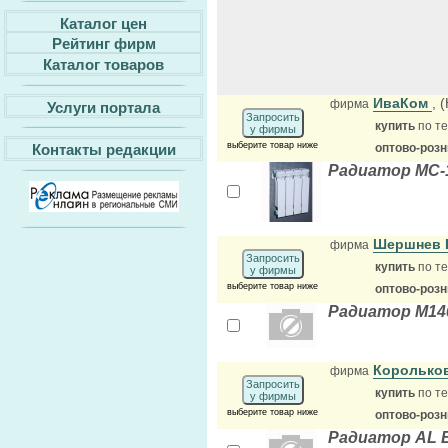
Каталог цен
Рейтинг фирм
Каталог товаров
ИваКом
, 
фирма
Услуги портала
Запросить
купить
по те
у фирмы
выберите товар ниже
Контакты редакции
оптово-роз
Радиатор МС-
Шершнев В
фирма
Запросить
купить
по те
у фирмы
выберите товар ниже
оптово-роз
Радиатор М140
Корольков
фирма
Запросить
купить
по те
у фирмы
выберите товар ниже
оптово-роз
Радиатор AL El