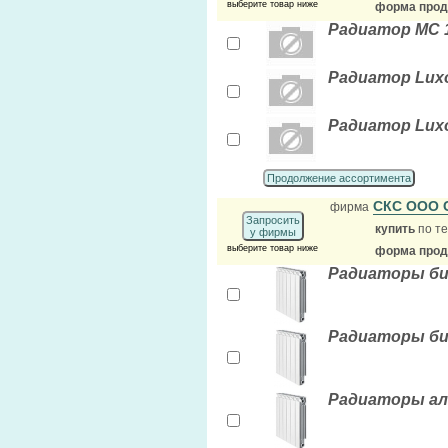
выберите товар ниже
форма прода
Радиатор МС 1
Радиатор Luxo
Радиатор Luxo
Продолжение ассортимента
СКС ООО 
фирма
Запросить
купить
по те
у фирмы
выберите товар ниже
форма прода
Радиаторы би
Радиаторы би
Радиаторы алю