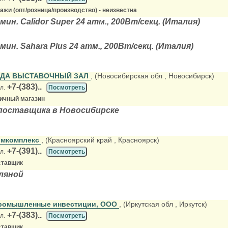
жи (опт/розница/производство) - неизвестна
н. Calidor Super 24 атм., 200Вт/секц. (Италия)
ин. Sahara Plus 24 атм., 200Вт/секц. (Италия)
ОДА ВЫСТАВОЧНЫЙ ЗАЛ
, (Новосибирская обл
, Новосибирск)
+7-(383)..
л.
Посмотреть
ничный магазин
поставщика в Новосибирске
омкомплекс
, (Красноярский край
, Красноярск)
+7-(391)..
л.
Посмотреть
ставщик
ляной
ромышленные инвестиции, ООО
, (Иркутская обл
, Иркутск)
+7-(383)..
л.
Посмотреть
ставщик