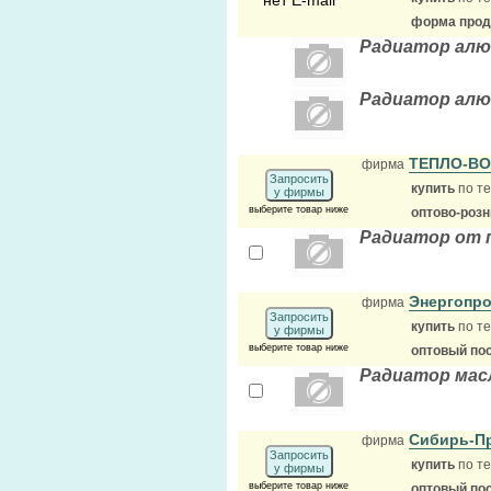
нет E-mail
форма прода
Радиатор алюми
Радиатор алюм
ТЕПЛО-В
фирма
Запросить
купить
по те
у фирмы
выберите товар ниже
оптово-роз
Радиатор от 
Энергопр
фирма
Запросить
купить
по те
у фирмы
выберите товар ниже
оптовый по
Радиатор мас
Сибирь-П
фирма
Запросить
купить
по те
у фирмы
выберите товар ниже
оптовый по