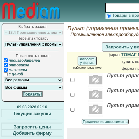
Товары в п
Выбрать раздел:
Пульт (управления промы
Промышленное электрооборудо
Перейти к товару:
Запросить у в
ТОМАГ
фирма
Показывать только:
Запросить
производителей
купить
по
у фирмы
оптовиков
выберите товар ниже
форма пр
магазины
с ценой
Пульт управ
Пульт управ
Пульт управ
09.08.2026 02:16
Текущие закупки
Продолжение ассортимента
Запросить цены
Добавить фирму