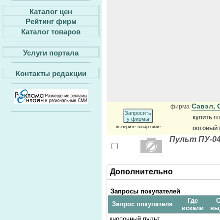
Каталог цен
Рейтинг фирм
Каталог товаров
Услуги портала
Контакты редакции
Савэл,
фирма
Запросить
купить
по
у фирмы
выберите товар ниже
оптовый 
Пульт ПУ-0
Дополнительно
Запросы покупателей
Где
С
Запрос покупателя
искали
вы
кнопочный пульт