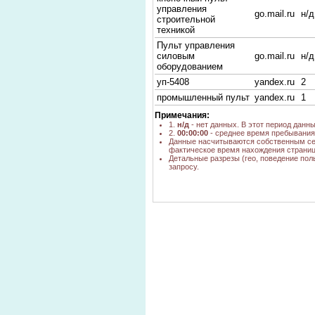
управления
go.mail.ru
н/д
строительной
техникой
Пульт управления
силовым
go.mail.ru
н/д
оборудованием
уп-5408
yandex.ru
2
промышленный пульт
yandex.ru
1
Примечания:
1.
н/д
- нет данных. В этот период данн
2.
00:00:00
- среднее время пребывания 
Данные насчитываются собственным се
фактическое время нахождения страниц
Детальные разрезы (гео, поведение пол
запросу.